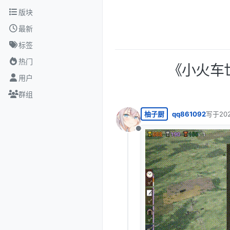
跳转至内容
版块
最新
标签
热门
《小火车世界
用户
群组
柚子厨
qq861092
写于
20
最后由 
离线