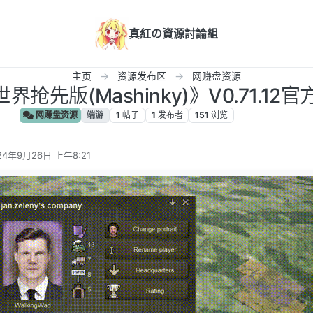
真紅の資源討論組
主页
资源发布区
网赚盘资源
抢先版(Mashinky)》V0.71.12官
网赚盘资源
端游
1
帖子
1
发布者
151
浏览
24年9月26日 上午8:21
编辑