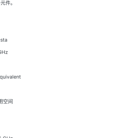
子元件。
sta
GHz
quivalent
可用空间