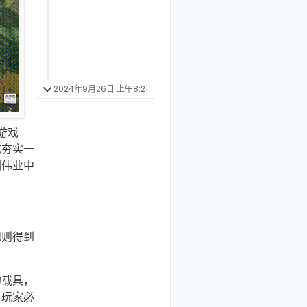
2024年9月26日 上午8:21
在游戏
式夯实一
图伟业中
规则得到
的载具，
。玩家必