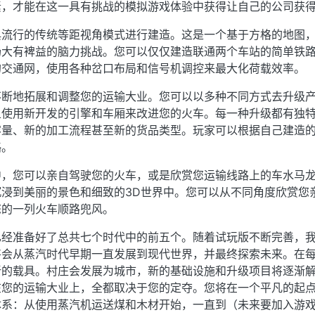
素，才能在这一具有挑战的模拟游戏体验中获得让自己的公司获
典流行的传统等距视角模式进行建造。这是一个基于方格的地图
场大有裨益的脑力挑战。您可以仅仅建造联通两个车站的简单铁
的交通网，使用各种岔口布局和信号机调控来最大化荷载效率。
不断地拓展和调整您的运输大业。您可以以多种不同方式去升级
且使用新开发的引擎和车厢来改进您的火车。每一种升级都有独
容量、新的加工流程甚至新的货品类型。玩家可以根据自己建造
略。
中，您可以亲自驾驶您的火车，或是欣赏您运输线路上的车水马
浸到美丽的景色和细致的3D世界中。您可以从不同角度欣赏您
您的一列火车顺路兜风。
已经准备好了总共七个时代中的前五个。随着试玩版不断完善，
将会从蒸汽时代早期一直发展到现代世界，并最终探索未来。在
新的载具。村庄会发展为城市，新的基础设施和升级项目将逐渐
在您的运输大业上，全都取决于您的定夺。您将在一个平凡的起
体系：从使用蒸汽机运送煤和木材开始，一直到（未来要加入游