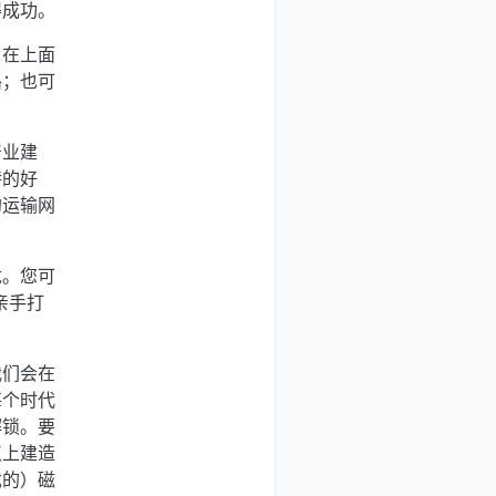
得成功。
，在上面
路；也可
产业建
特的好
的运输网
龙。您可
亲手打
我们会在
每个时代
解锁。要
点上建造
戏的）磁