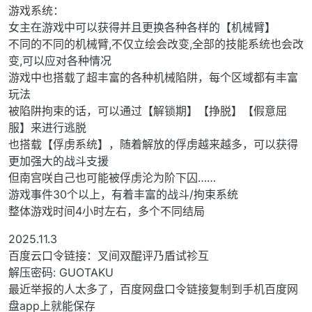
游戏系统：
女主在游戏中可以获得并且更换各种各样的【机械臂】
不同的不同的机械臂,不仅立绘会改变,全部的技能系统也会改
变,可以应对各种情况
游戏中也搭载了超丰富的各种机械陷阱，每个区域都有丰富
玩法
被陷阱拘束的话，可以通过【解锁期】【挣脱】【假意屈
服】来进行逃脱
也搭载【俘虏系统】，随着解放的俘虏越来越多，可以获得
更加强大的战斗支援
但南宫咲自己也可能被俘虏沦为阶下囚……
游戏事件30个以上，有着丰富的战斗/拘束系统
整体游戏时间4小时左右，多个不同结局
2025.11.3
百度云口令链接：叉间双醌评乃盾试袗互
解压密码: GUOTAKU
最近举报的人太多了，百度网盘口令链接复制到手机百度网
盘app上就能保存