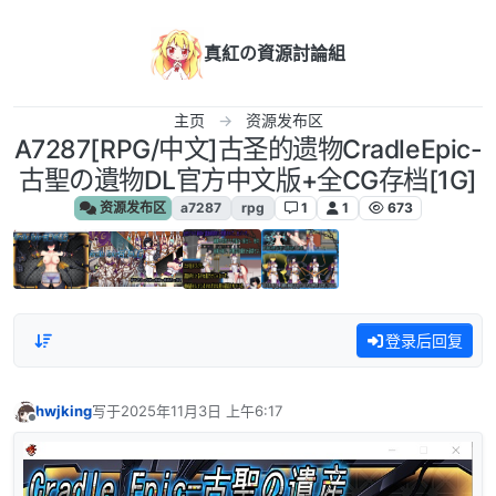
跳转至内容
真紅の資源討論組
主页
资源发布区
A7287[RPG/中文]古圣的遗物CradleEpic-
古聖の遺物DL官方中文版+全CG存档[1G]
资源发布区
a7287
rpg
1
1
673
登录后回复
hwjking
写于
2025年11月3日 上午6:17
最后由 编辑
离线