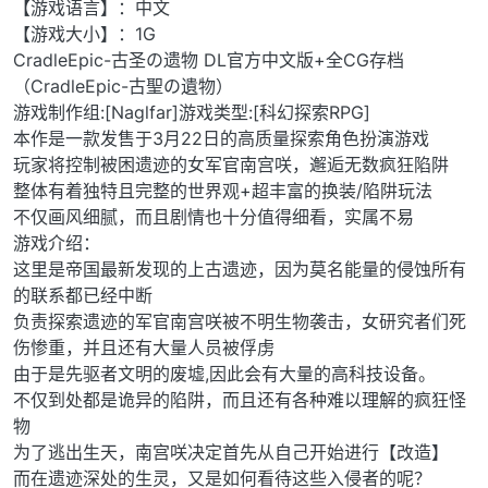
【游戏语言】：中文
【游戏大小】：1G
CradleEpic-古圣の遗物 DL官方中文版+全CG存档
（CradleEpic-古聖の遺物）
游戏制作组:[Naglfar]游戏类型:[科幻探索RPG]
本作是一款发售于3月22日的高质量探索角色扮演游戏
玩家将控制被困遗迹的女军官南宫咲，邂逅无数疯狂陷阱
整体有着独特且完整的世界观+超丰富的换装/陷阱玩法
不仅画风细腻，而且剧情也十分值得细看，实属不易
游戏介绍：
这里是帝国最新发现的上古遗迹，因为莫名能量的侵蚀所有
的联系都已经中断
负责探索遗迹的军官南宫咲被不明生物袭击，女研究者们死
伤惨重，并且还有大量人员被俘虏
由于是先驱者文明的废墟,因此会有大量的高科技设备。
不仅到处都是诡异的陷阱，而且还有各种难以理解的疯狂怪
物
为了逃出生天，南宫咲决定首先从自己开始进行【改造】
而在遗迹深处的生灵，又是如何看待这些入侵者的呢？