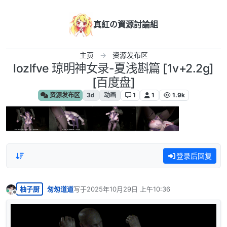
跳转至内容
真紅の資源討論組
主页
资源发布区
lozlfve 琼明神女录-夏浅斟篇 [1v+2.2g]
[百度盘]
资源发布区
3d
动画
1
1
1.9k
登录后回复
柚子厨
匆匆道道
写于
2025年10月29日 上午10:36
最后由 编辑
离线