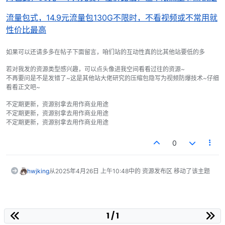
流量包式，14.9元流量包130G不限时，不看视频或不常用就
性价比最高
如果可以还请多多在帖子下面留言，咱们站的互动性真的比其他站要低的多
若对我发的资源类型感兴趣，可以点头像进我空间看看过往的资源~
不再要问是不是发错了~这是其他站大佬研究的压缩包隐写为视频防爆技术~仔细
看看正文吧~
不定期更新，资源别拿去用作商业用途
不定期更新，资源别拿去用作商业用途
不定期更新，资源别拿去用作商业用途
0
hwjking
从
2025年4月26日 上午10:48
中的 资源发布区 移动了该主题
1 / 1