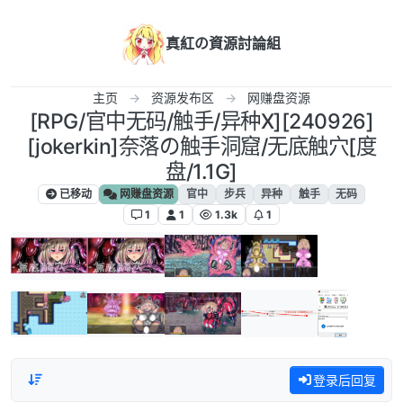
跳转至内容
真紅の資源討論組
主页
资源发布区
网赚盘资源
[RPG/官中无码/触手/异种X][240926]
[jokerkin]奈落の触手洞窟/无底触穴[度
盘/1.1G]
已移动
网赚盘资源
官中
步兵
异种
触手
无码
1
1
1.3k
1
登录后回复