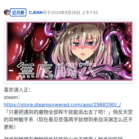
近月厨
CJENN
写于
2024年9月26日 上午7:55
最后由 编辑
离线
喜欢请入正：
steam：
https://store.steampowered.com/app/2988290/_/
「只要把遇到的魔物全部榨干就能逃出去了吧！」倒反天罡
的异种触手系（现在看见奈落两字就想到来自深渊怎么还不
更新）