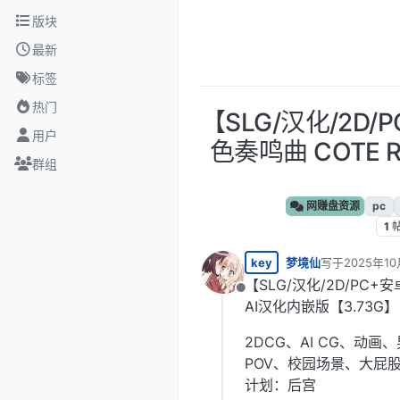
跳转至内容
版块
最新
标签
热门
【SLG/汉化/2
用户
色奏鸣曲 COTE Re
群组
网赚盘资源
pc
1
key
梦境仙
写于
2025年10
最后由 编辑
【SLG/汉化/2D/PC+安
离线
AI汉化内嵌版【3.73G】
2DCG、AI CG、
POV、校园场景、大屁
计划：后宫