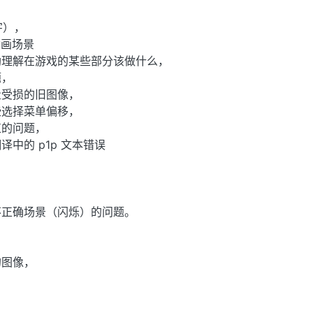
字），
动画场景
助理解在游戏的某些部分该做什么，
题，
量受损的旧图像，
些选择菜单偏移，
束的问题，
中的 p1p 文本错误
不正确场景（闪烁）的问题。
的图像，