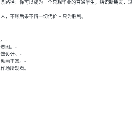
两条路径：你可以成为一个只想毕业的普通学生，结识新朋友，
人，不顾后果不惜一切代价 – 只为胜利。
。-
灵图。-
效设计。-
动画丰富。-
工作场所观看。