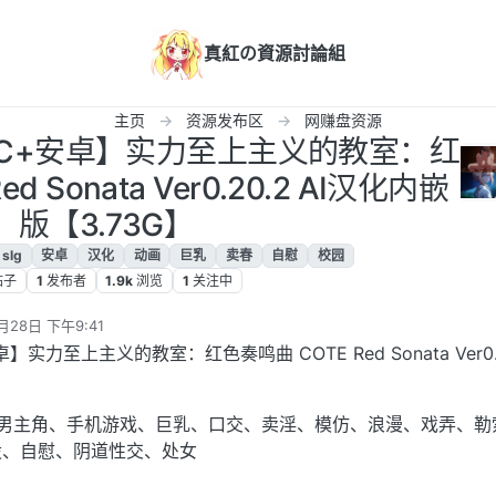
真紅の資源討論組
主页
资源发布区
网赚盘资源
D/PC+安卓】实力至上主义的教室：红
d Sonata Ver0.20.2 AI汉化内嵌
版【3.73G】
slg
安卓
汉化
动画
巨乳
卖春
自慰
校园
帖子
1
发布者
1.9k
浏览
1
关注中
月28日 下午9:41
卓】实力至上主义的教室：红色奏鸣曲 COTE Red Sonata Ver0.
动画、男主角、手机游戏、巨乳、口交、卖淫、模仿、浪漫、戏弄、勒
股、自慰、阴道性交、处女