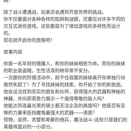
碍！
除了战斗遭遇战，玩家还会遇到开放世界的挑战。
你不仅要面对各种各样的陷阱和谜题，还要应对许多不同的
交互式迷你游戏，这些都是为了增加游戏的多样性而设计
的。
现在就开启你的旅程吧！
故事内容
你是一名年轻的猎魔人，和你的妹妹相依为命。而你的妹妹
的职业是盗贼，生性活泼的她非常不安分。
一次跟你的狩猎活动中，耐不住寂寞的妹妹离开你单独行动
竟然失踪了！为了寻找妹妹的线索，你开始了你的新旅途。
他会设法找到忠实的朋友和伙伴，获得强大的武器和神秘的
神器，并向邪恶势力展示一个值得尊敬的敌人吗？
他能达到连最光荣的骑士都无法企及的高度吗？他是否有足
够的力量来抵挡魔鬼最强大的武器——诱惑？
怪物，巫师，贪婪和卑鄙的佣兵，魔法战斗-这些只是我们的
英雄将面对的一小部分。