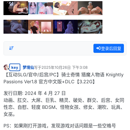
登录后回复
key
梦境仙
写于
2025年10月26日 下午3:08
最后由 编辑
离线
【互动SLG/官中/后宫/PC】骑士奇情 猎魔人物语 Knightly
Passions Ver1.8 官方中文版+DLC【3.22G】
发行日期: 2024 年 4 月 27 日
动画、肛交、大屌、巨乳、精灵、破处、群交、后宫、女同
性恋、自慰、轻度 BDSM、怪物女孩、修女、潮吹、玩具、
女巫。
PS：如果刚打开游戏，发现游戏对话问题是一些空格号