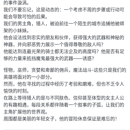
的事件漩涡。
我们不要忘记，这是动态的：一个考虑不周的步骤或行动可
能会导致可怕的后果。
我们的男主角，猎人，被迫前往一个陌生的城市追捕他被绑
架的小妹妹。
他会设法找到忠实的朋友和伙伴，获得强大的武器和神秘的
神器，并向邪恶势力展示一个值得尊敬的敌人吗？
他能达到连最光荣的骑士都无法企及的高度吗？他是否有足
够的力量来抵挡魔鬼最强大的武器——诱惑？
怪物，巫师，贪婪和卑鄙的佣兵，魔法战斗-这些只是我们的
英雄将面对的一小部分。
然而，他在寻找的过程中经历了考验和磨难，但也不乏令人
愉快的时刻。
在路上等待猎人的是与不同肤色、信仰甚至体型的女主人公
的有趣相遇，每段关系都伴随着一个叙事的子弧，让我们的
主角扩展他的世界观。
周围都是美丽的年轻女子，他的冒险休息保证是难忘的！