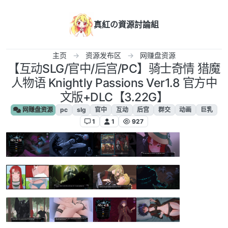
跳转至内容
真紅の資源討論組
主页
资源发布区
网赚盘资源
【互动SLG/官中/后宫/PC】骑士奇情 猎魔
人物语 Knightly Passions Ver1.8 官方中
文版+DLC【3.22G】
网赚盘资源
pc
slg
官中
互动
后宫
群交
动画
巨乳
1
1
927