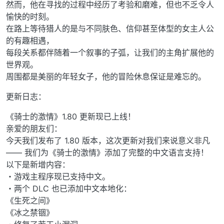
然而，他在寻找的过程中经历了考验和磨难，但也不乏令人
愉快的时刻。
在路上等待猎人的是与不同肤色、信仰甚至体型的女主人公
的有趣相遇，
每段关系都伴随着一个叙事的子弧，让我们的主角扩展他的
世界观。
周围都是美丽的年轻女子，他的冒险休息保证是难忘的。
更新日志：
《骑士的激情》1.80 更新现已上线！
亲爱的朋友们：
今天我们发布了 1.80 版本，这次更新对我们来说意义非凡
—— 我们为《骑士的激情》添加了完整的中文语言支持！
以下是新增内容：
・游戏主程序现已支持中文。
・两个 DLC 也已添加中文本地化：
《生死之间》
《冰之禁锢》