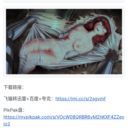
下载链接：
飞猫转迅雷+百度+夸克：
https://jmj.cc/s/2sgvmf
PikPak盘：
https://mypikpak.com/s/VOcW08QRBR6vM2hKXF4ZZev
jo2