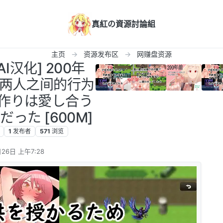
真紅の資源討論組
主页
资源发布区
网赚盘资源
AI汉化] 200年
两人之间的行为
年前子作りは愛し合う
った [600M]
1
发布者
571
浏览
26日 上午7:28