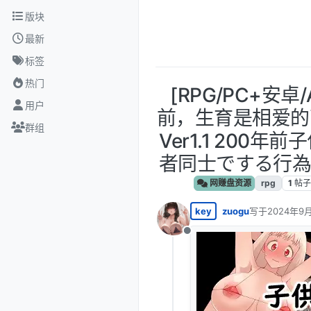
跳转至内容
版块
最新
标签
热门
[RPG/PC+安卓/
用户
前，生育是相爱的
群组
Ver1.1 200
者同士でする行為だ
网赚盘资源
rpg
1
帖子
key
zuogu
写于
2024年9月
最后由 编辑
离线