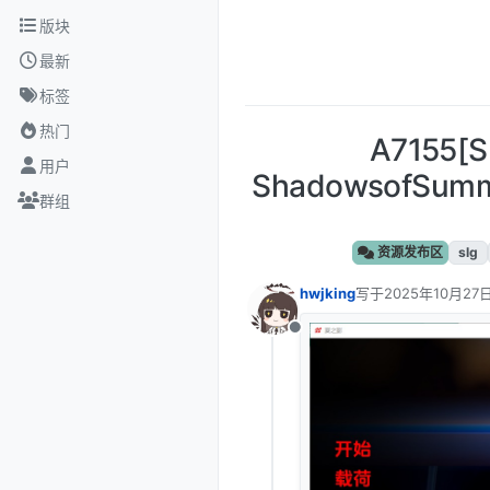
跳转至内容
版块
最新
标签
热门
A7155
用户
ShadowsofSum
群组
资源发布区
slg
hwjking
写于
2025年10月27日
最后由 编辑
离线