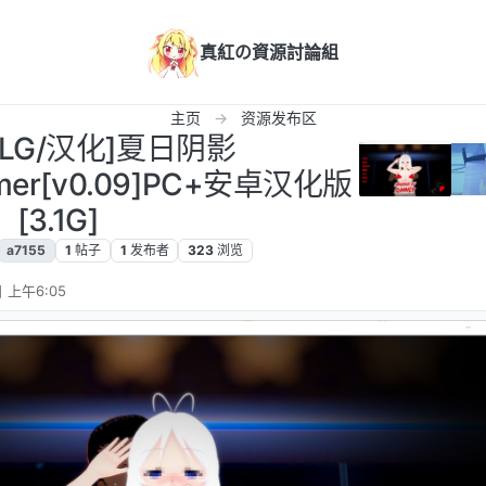
真紅の資源討論組
主页
资源发布区
[SLG/汉化]夏日阴影
mer[v0.09]PC+安卓汉化版
[3.1G]
a7155
1
帖子
1
发布者
323
浏览
 上午6:05