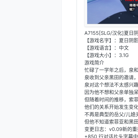
A7155[SLG/汉化]夏日阴
【游戏名字】：夏日阴影 Sha
【游戏语言】：中文
【游戏大小】：3.1G
游戏简介
忙碌了一学年之后，泉
泉收到父亲黑田的邀请
泉对这个想法不太感兴
因为他不想和父亲单独
但随着时间的推移，索
他们的关系开始发生变
不再是典型的岳父/儿媳
但他不知道索菲亚和黑
变更日志：v0.09新的重播
+850 行对话片头字幕