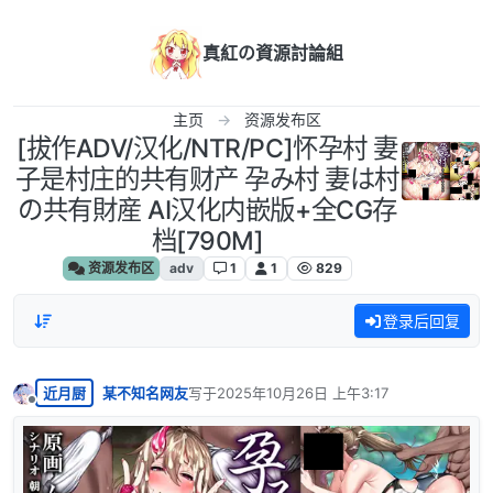
跳转至内容
真紅の資源討論組
主页
资源发布区
[拔作ADV/汉化/NTR/PC]怀孕村 妻
子是村庄的共有财产 孕み村 妻は村
の共有財産 AI汉化内嵌版+全CG存
档[790M]
资源发布区
adv
1
1
829
登录后回复
近月厨
某不知名网友
写于
2025年10月26日 上午3:17
最后由 编辑
离线