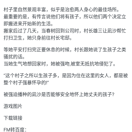
村子里自然景观丰富，似乎是治愈两人身心的最佳场所。
最重要的是，有传言说他们将有孩子，所以他们两个决定立
即搬进来开始新的生活。
搬家后过了几天，当春树回到公司时，村长雄三让凪沙帮忙
打扫卫生，她只身前往村长宅邸。
等她平安打扫完正要休息的时候，村长跟她说了生孩子之类
骚扰的话。
当她生气地想回家时，她被强吻,被室无抵抗地侵犯了。
“这个村子之所以生孩子多，是因为住在这里的女人，都是被
整个村子强暴怀孕的!”
被强迫播种的凪沙是否能够安全地怀上她丈夫的孩子?
游戏图片
下载链接
FM转百度：