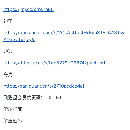
https://jmj.cc/s/pkrn86
迅雷：
https://pan.xunlei.com/s/VOcAcUbcfHrBuhXTAD413TsV
A1?pwd=fjvy#
UC：
https://drive.uc.cn/s/bfc5279d93674?public=1
夸克：
https://pan.quark.cn/s/2710aedcc4af
飞猫盘会员优惠码：UXTIBJ
解压指南
解压密码