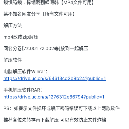
鏌愪笉鐭ュ悕缃戝弸鍒嗕韩【MP4文件可用】
某不知名网友分享【所有文件可用】
解压方法
mp4改成zip解压
同名分卷[7z.001 7z.002等]放到一起解压
解压软件
电脑解压软件Winrar：
https://drive.uc.cn/s/64613cd2b9b24?public=1
手机解压软件RAR：
https://drive.uc.cn/s/1276312e86794?public=1
PS：如提示文件损坏或解压密码错误可下载以上两款软件
推荐各位先转存再下载解压 可以有效防止文件炸档