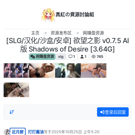
跳转至内容
真紅の資源討論組
主页
资源发布区
网赚盘资源
[SLG/汉化/沙盒/安卓] 欲望之影 v0.7.5 AI
版 Shadows of Desire [3.64G]
网赚盘资源
slg
1
1
745
登录后回复
近月厨
打打酱油
写于
2025年10月25日 上午5:20
最后由 编辑