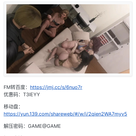
FM转百度：
https://jmj.cc/s/6nuo7r
优惠码：T3IEYY
移动盘：
https://yun.139.com/shareweb/#/w/i/2qien2WA7myv5
解压密码：GAME@GAME