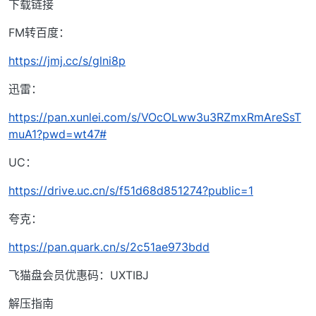
下载链接
FM转百度：
https://jmj.cc/s/glni8p
迅雷：
https://pan.xunlei.com/s/VOcOLww3u3RZmxRmAreSsT
muA1?pwd=wt47#
UC：
https://drive.uc.cn/s/f51d68d851274?public=1
夸克：
https://pan.quark.cn/s/2c51ae973bdd
飞猫盘会员优惠码：UXTIBJ
解压指南