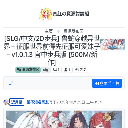
跳转至内容
真紅の資源討論組
主页
资源发布区
[SLG/中文/2D步兵] 鲁蛇穿越异世
界 – 征服世界前得先征服可爱妹子
– v1.0.1.3 官中步兵版 [500M/新
作]
资源发布区
slg
1
1
717
登录后回复
近月厨
某不知名网友
写于
2025年10月25日 上午3:34
最后由 编辑
离线