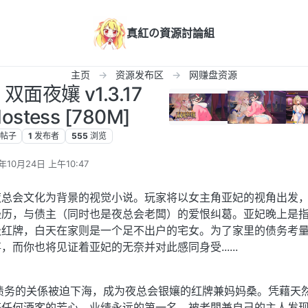
真紅の資源討論組
主页
资源发布区
网赚盘资源
 双面夜孃 v1.3.17
ostess [780M]
帖子
1
发布者
555
浏览
年10月24日 上午10:47
辑
夜总会文化为背景的视觉小说。玩家将以女主角亚妃的视角出发
经历，与债主（同时也是夜总会老闆）的爱恨纠葛。亚妃晚上是
级红牌，白天在家则是一个足不出户的宅女。为了家里的债务考
而你也将见证着亚妃的无奈并对此感同身受......
债务的关係被迫下海，成为夜总会银孃的红牌兼妈妈桑。凭藉天
获任何酒客的芳心，业绩永远的第一名。被老闆兼自己的主人发