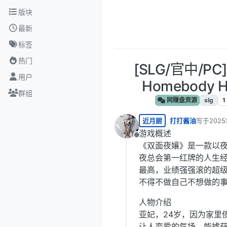
跳转至内容
版块
最新
标签
热门
[SLG/官中/PC]
用户
Homebody H
群组
网赚盘资源
slg
1
近月厨
打打酱油
写于
2025
最后由 编
游戏概述
离线
《双面夜孃》是一款以
夜总会第一红牌的人生
最高，业绩强强滚的超
不得不做自己不想做的事，
人物介绍
亚妃，24岁，因为家里
让人恋爱的气场，能掳