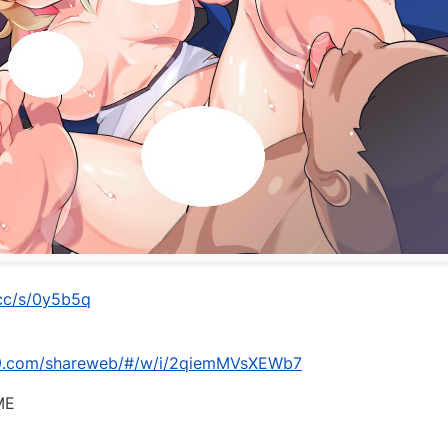
.cc/s/0y5b5q
139.com/shareweb/#/w/i/2qiemMVsXEWb7
ME