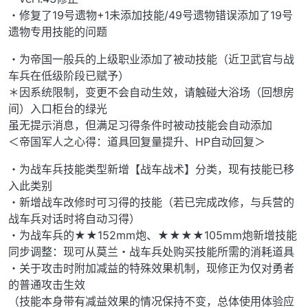
・修复了19号遗物+1未添加技能/49号遗物错误添加了19号
遗物专用技能的问题
・为帝国一般兵的上级职业添加了被动技能（近卫武官与战
车兵在低级阶段已赋予）
＊因系统限制，变更不会自动生效，请触碰大浴场（回想房
间）入口柜台的绿光
虽无提示消息，但满足习得条件时被动技能会自动添加
＜帝国军人之心得：道具回复量提升、HP自动回复＞
・为战车兵技能类型新增【战车战术】分类，现有技能已移
入此类别
・新增战车改修时可习得的技能（若已完成改修，与兵营的
战车兵对话时将自动习得）
・为战车兵的★★152mm炮、★★★★105mm炮新增技能
同步调整：现可从莫兰・战车兵处购买技能所需的消耗道具
・关于攻击时附加减益的特殊效果机制，现修正为仅对勇者
的普通攻击生效
（技能本身带有减益效果的情况保持不变，总体使用体验应