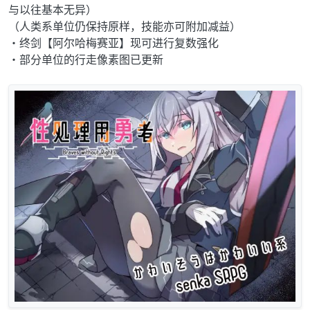
与以往基本无异）
（人类系单位仍保持原样，技能亦可附加减益）
・终剑【阿尔哈梅赛亚】现可进行复数强化
・部分单位的行走像素图已更新