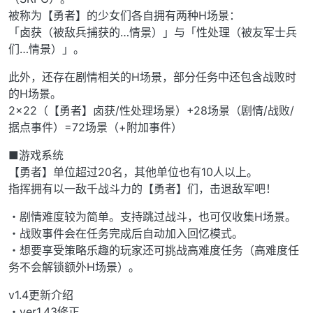
被称为【勇者】的少女们各自拥有两种H场景：
「卤获（被敌兵捕获的…情景）」与「性处理（被友军士兵
们…情景）」。
此外，还存在剧情相关的H场景，部分任务中还包含战败时
的H场景。
2×22（【勇者】卤获/性处理场景）+28场景（剧情/战败/
据点事件）=72场景（+附加事件）
■游戏系统
【勇者】单位超过20名，其他单位也有10人以上。
指挥拥有以一敌千战斗力的【勇者】们，击退敌军吧！
・剧情难度较为简单。支持跳过战斗，也可仅收集H场景。
・战败事件会在任务完成后自动加入回忆模式。
・想要享受策略乐趣的玩家还可挑战高难度任务（高难度任
务不会解锁额外H场景）。
v1.4更新介绍
・ver1.43修正