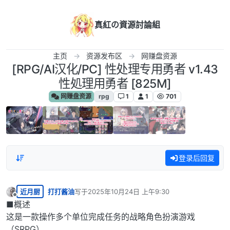
跳转至内容
真紅の資源討論組
主页
资源发布区
网赚盘资源
[RPG/AI汉化/PC] 性处理专用勇者 v1.43
性処理用勇者 [825M]
网赚盘资源
rpg
1
1
701
登录后回复
近月厨
打打酱油
写于
2025年10月24日 上午9:30
最后由 编辑
离线
■概述
这是一款操作多个单位完成任务的战略角色扮演游戏
（SRPG）。