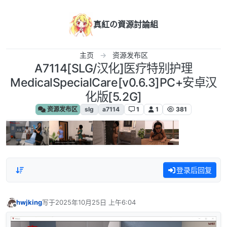
跳转至内容
真紅の資源討論組
主页
资源发布区
A7114[SLG/汉化]医疗特别护理
MedicalSpecialCare[v0.6.3]PC+安卓汉
化版[5.2G]
资源发布区
slg
a7114
1
1
381
登录后回复
hwjking
写于
2025年10月25日 上午6:04
最后由 编辑
离线