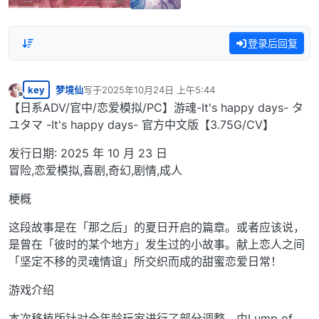
登录后回复
key
梦境仙
写于
2025年10月24日 上午5:44
最后由 编辑
离线
【日系ADV/官中/恋爱模拟/PC】游魂-It's happy days- タ
ユタマ -It's happy days- 官方中文版【3.75G/CV】
发行日期: 2025 年 10 月 23 日
冒险,恋爱模拟,喜剧,奇幻,剧情,成人
梗概
这段故事是在「那之后」的夏日开启的篇章。或者应该说，
是曾在「彼时的某个地方」发生过的小故事。献上恋人之间
「坚定不移的灵魂情谊」所交织而成的甜蜜恋爱日常！
游戏介绍
本次移植版针对全年龄玩家进行了部分调整，由Lump of