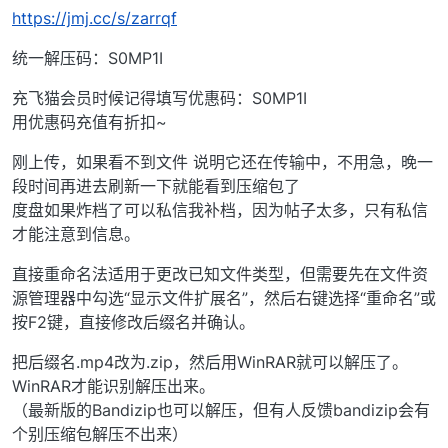
https://jmj.cc/s/zarrqf
统一解压码：S0MP1I
充飞猫会员时候记得填写优惠码：S0MP1I
用优惠码充值有折扣~
刚上传，如果看不到文件 说明它还在传输中，不用急，晚一
段时间再进去刷新一下就能看到压缩包了
度盘如果炸档了可以私信我补档，因为帖子太多，只有私信
才能注意到信息。
直接重命名法适用于更改已知文件类型，但需要先在文件资
源管理器中勾选“显示文件扩展名”，然后右键选择“重命名”或
按F2键，直接修改后缀名并确认。
把后缀名.mp4改为.zip，然后用WinRAR就可以解压了。
WinRAR才能识别解压出来。
（最新版的Bandizip也可以解压，但有人反馈bandizip会有
个别压缩包解压不出来）