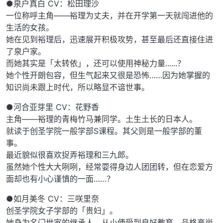
●泉户真白 CV：松田理沙
一位称呼主角——裕理为丈夫，并在开学第一天就闯进他的
生活的女孩。
她在见到裕理后，迅速展开积极攻势，甚至最后还直接住进
了泉户家。
而她其实是「太转依」，还可以使用神秘力量......？
她个性开朗包容，但生气起来又很是恐怖……因为她掌握的
知识尚未跟上时代，所以略显不谙世事。
●河合亚芽里 CV：花野香
主角——裕理的青梅竹马兼同学。土生土长的日本人。
就读于创圣学院一般学部S课程。其父则是一般学部的董
事。
最近貌似很喜欢捉弄裕理和三九郎。
虽然她个性大大咧咧，经常耍得身边人团团转，但在恋爱方
面却也有小心谨慎的一面……？
●如月美冬 CV：三咲里奈
创圣学院女子学部的「贵妇」。
她身为名门世家的继承人，从小便受到良好教育，品格高尚