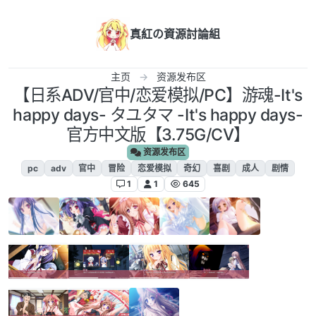
跳转至内容
真紅の資源討論組
主页
资源发布区
【日系ADV/官中/恋爱模拟/PC】游魂-It's
happy days- タユタマ -It's happy days-
官方中文版【3.75G/CV】
资源发布区
pc
adv
官中
冒险
恋爱模拟
奇幻
喜剧
成人
剧情
1
1
645