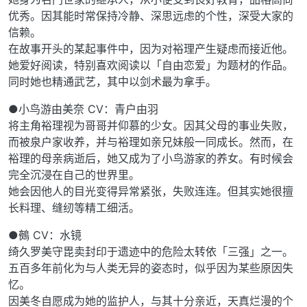
优秀。因其能时常保持冷静、深思远虑的个性，深受大家的
信赖。
在故事开头的某起事件中，因为对裕理产生疑虑而接近他。
她爱好阅读，特别喜欢阅读以「自由恋爱」为题材的作品。
同时她也精通武艺，其中以剑术最为拿手。
●小鸟游由美奈 CV：青户由羽
将主角裕理视为哥哥并仰慕的少女。因其父母的事业失败，
而被泉户家收养，并与裕理如亲兄妹般一同成长。然而，在
裕理的母亲病逝后，她又成为了小鸟游家的养女。有时候会
完全沉浸在自己的世界里。
她会因他人的目光变得异常紧张，失败连连。但其实她很擅
长料理、缝纫等精工细活。
●鵺 CV：水镜
绮久罗美守毘卖封印于遗迹中的危险太转依「三强」之一。
五百多年前化为与人类无异的姿态时，似乎因为某些原因失
忆。
因美冬自愿成为她的监护人，与其十分亲近，天真烂漫的个