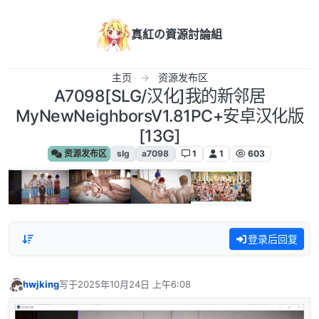
跳转至内容
真紅の資源討論組
主页
资源发布区
A7098[SLG/汉化]我的新邻居
MyNewNeighborsV1.81PC+安卓汉化版
[13G]
资源发布区
slg
a7098
1
1
603
登录后回复
hwjking
写于
2025年10月24日 上午6:08
最后由 编辑
离线