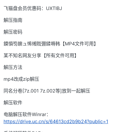
飞猫盘会员优惠码：UXTIBJ
解压指南
解压密码
鏌愪笉鐭ュ悕缃戝弸鍒嗕韩【MP4文件可用】
某不知名网友分享【所有文件可用】
解压方法
mp4改成zip解压
同名分卷[7z.001 7z.002等]放到一起解压
解压软件
电脑解压软件Winrar：
https://drive.uc.cn/s/64613cd2b9b24?public=1