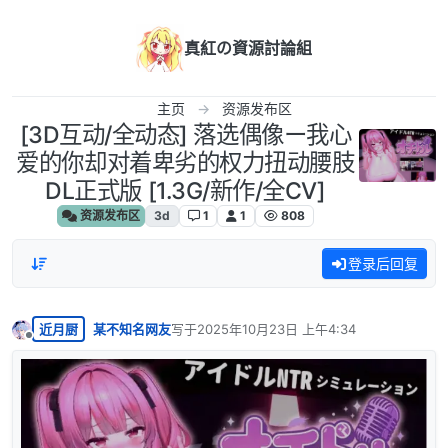
跳转至内容
真紅の資源討論組
主页
资源发布区
[3D互动/全动态] 落选偶像ー我心
爱的你却对着卑劣的权力扭动腰肢
DL正式版 [1.3G/新作/全CV]
资源发布区
3d
1
1
808
登录后回复
近月厨
某不知名网友
写于
2025年10月23日 上午4:34
最后由 编辑
离线