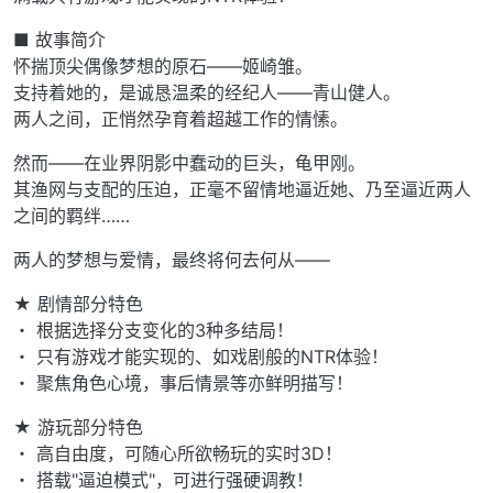
■ 故事简介
怀揣顶尖偶像梦想的原石——姬崎雏。
支持着她的，是诚恳温柔的经纪人——青山健人。
两人之间，正悄然孕育着超越工作的情愫。
然而——在业界阴影中蠢动的巨头，龟甲刚。
其渔网与支配的压迫，正毫不留情地逼近她、乃至逼近两人
之间的羁绊……
两人的梦想与爱情，最终将何去何从——
★ 剧情部分特色
・ 根据选择分支变化的3种多结局！
・ 只有游戏才能实现的、如戏剧般的NTR体验！
・ 聚焦角色心境，事后情景等亦鲜明描写！
★ 游玩部分特色
・ 高自由度，可随心所欲畅玩的实时3D！
・ 搭载"逼迫模式"，可进行强硬调教！