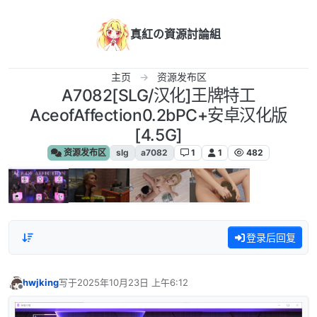
跳转至内容
真紅の資源討論組
主页
资源发布区
A7082[SLG/汉化]王牌特工
AceofAffection0.2bPC+安卓汉化版
[4.5G]
资源发布区
slg
a7082
1
1
482
登录后回复
hwjking
写于
2025年10月23日 上午6:12
最后由 编辑
离线