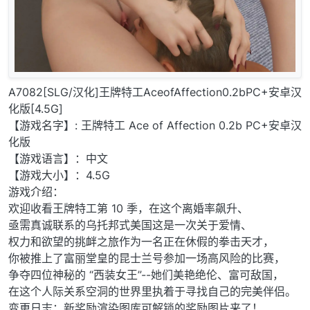
A7082[SLG/汉化]王牌特工AceofAffection0.2bPC+安卓汉
化版[4.5G]
【游戏名字】: 王牌特工 Ace of Affection 0.2b PC+安卓汉
化版
【游戏语言】：中文
【游戏大小】：4.5G
游戏介绍：
欢迎收看王牌特工第 10 季，在这个离婚率飙升、
亟需真诚联系的乌托邦式美国这是一次关于爱情、
权力和欲望的挑衅之旅作为一名正在休假的拳击天才，
你被推上了富丽堂皇的昆士兰号参加一场高风险的比赛，
争夺四位神秘的 “西装女王”--她们美艳绝伦、富可敌国，
在这个人际关系空洞的世界里执着于寻找自己的完美伴侣。
变更日志：新奖励渲染图库可解锁的奖励图片来了！