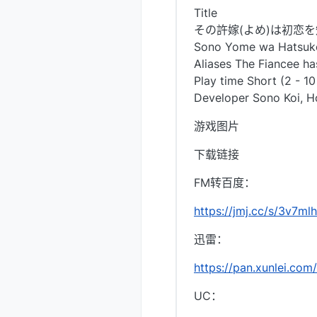
Title
その許嫁(よめ)は初恋
Sono Yome wa Hatsuko
Aliases The Fiance
Play time Short (2 - 10
Developer Sono Koi, Ho
游戏图片
下载链接
FM转百度：
https://jmj.cc/s/3v7mlh
迅雷：
https://pan.xunlei.
UC：