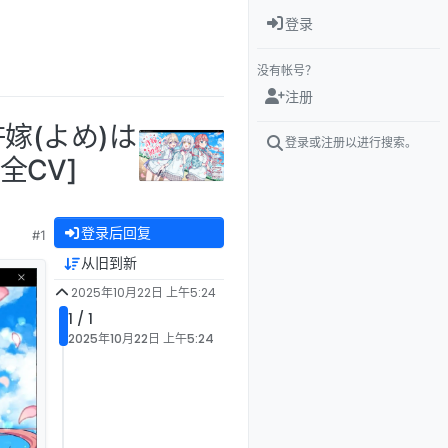
登录
没有帐号？
注册
嫁(よめ)は
登录或注册以进行搜索。
全CV]
登录后回复
#1
从旧到新
2025年10月22日 上午5:24
1 / 1
2025年10月22日 上午5:24