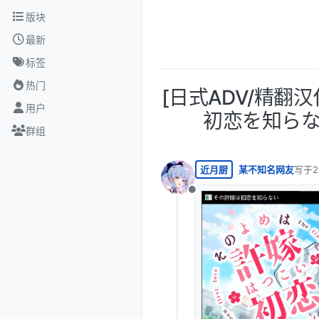
跳转至内容
版块
最新
标签
热门
[日式ADV/精翻
用户
初恋を知らない 
群组
近月厨
某不知名网友
写于
2
最后由
离线