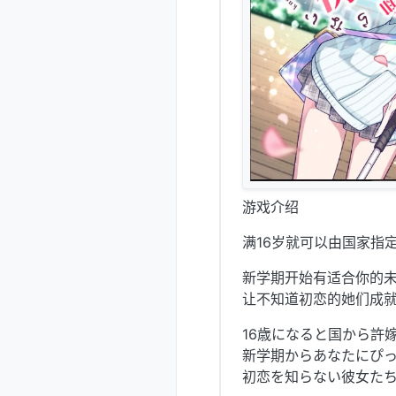
游戏介绍
满16岁就可以由国家指定
新学期开始有适合你的
让不知道初恋的她们成就
16歳になると国から許
新学期からあなたにぴ
初恋を知らない彼女た