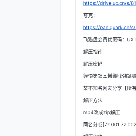
https://drive.uc.cn/s/
夸克：
https://pan.quark.cn/
飞猫盘会员优惠码：UXTI
解压指南
解压密码
鏌愪笉鐭ュ悕缃戝弸鍒嗕
某不知名网友分享【所
解压方法
mp4改成zip解压
同名分卷[7z.001 7z.