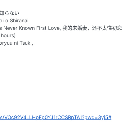
を知らない
i o Shiranai
e has Never Known First Love, 我的未婚妻，还不太懂初恋
 hours)
ryuu ni Tsuki,
com/s/VOc92V4LLHpFp0YJ1rCCSRpTA1?pwd=3yj5#