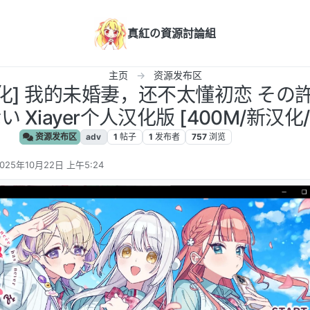
真紅の資源討論組
主页
资源发布区
汉化] 我的未婚妻，还不太懂初恋 その許
Xiayer个人汉化版 [400M/新汉化/
资源发布区
adv
1
帖子
1
发布者
757
浏览
025年10月22日 上午5:24
 编辑