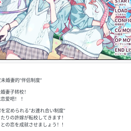
未婚妻的“伴侣制度”
未婚妻子转校！
恋爱吧！ ！
嫁を定められる”お連れ合い制度”
ったりの許嫁が転校してきます！
ちとの恋を成就させましょう！！