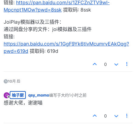
链接:
https://pan.baidu.com/s/1ZFCZnZTV9wI-
Mpcnpt1MOw?pwd=8ssk
提取码: 8ssk
JoiPlay模拟器以及三插件：
通过网盘分享的文件：joi模拟器及三插件
链接:
https://pan.baidu.com/s/1GgF9Yk6tlvMcumrvEAkOqg?
pwd=619d
提取码: 619d
0
10月 后
柚子厨
qsy_momo
编写于
大约1小时之前
Q
最后由 编辑
离线
感谢大佬，谢谢喵
0