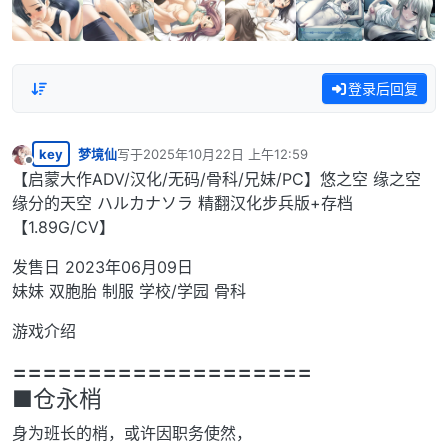
登录后回复
key
梦境仙
写于
2025年10月22日 上午12:59
最后由 编辑
离线
【启蒙大作ADV/汉化/无码/骨科/兄妹/PC】悠之空 缘之空
缘分的天空 ハルカナソラ 精翻汉化步兵版+存档
【1.89G/CV】
发售日 2023年06月09日
妹妹 双胞胎 制服 学校/学园 骨科
游戏介绍
====================
■仓永梢
身为班长的梢，或许因职务使然，