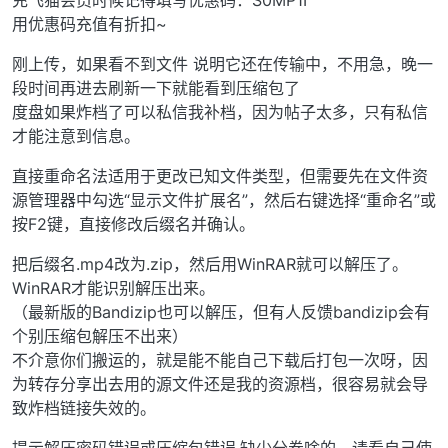
充飞猫会员时候记得填写优惠码：S0MP1I
用优惠码充值有折扣~
刚上传，如果看不到文件 说明它还在传输中，不用急，晚一
段时间再进去刷新一下就能看到压缩包了
度盘如果炸档了可以私信我补档，因为帖子太多，只有私信
才能注意到信息。
直接重命名法适用于更改已知文件类型，但需要先在文件资
源管理器中勾选“显示文件扩展名”，然后右键选择“重命名”或
按F2键，直接修改后缀名并确认。
把后缀名.mp4改为.zip，然后用WinRAR就可以解压了。
WinRAR才能识别解压出来。
（最新版的Bandizip也可以解压，但有人反馈bandizip会有
个别压缩包解压不出来）
不介意你们搬运的，就是能不能自己下载后打包一次呀，因
为转存分享出去用的源文件还是我的资源档，很容易就会导
致炸档链接失效的。