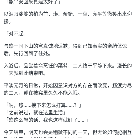
「能平安回来真是太好了」
以泪眼婆娑的梢为首，瑛、奈緒、一葉、亮平等微笑出来迎
接。
「对不起」
与悠一同下山的穹真诚地道歉，得到已知事实的奈緒体谅
后，先行回到了住处。
入浴后，品尝着穹烹饪的菜肴，二人终于平静下来。漫长的
一天就到此结束吧。
平淡无奇的日常，开始因意识对方的存在而改变，筋疲力尽
的二人，却在被窝里久久不能入眠。
「呐，悠……接下来怎么打算……？」
「之前说过，就在这里生活」
「悠这么想的话，我也这样就好了……」
今天结束，明天也会是稍微不同的一天，但无论如何能相互