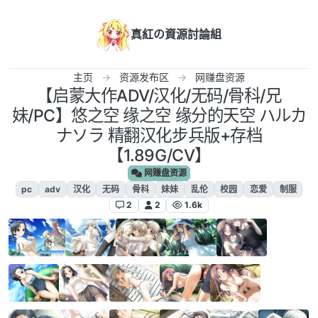
跳转至内容
真紅の資源討論組
主页
资源发布区
网赚盘资源
【启蒙大作ADV/汉化/无码/骨科/兄
妹/PC】悠之空 缘之空 缘分的天空 ハルカ
ナソラ 精翻汉化步兵版+存档
【1.89G/CV】
网赚盘资源
pc
adv
汉化
无码
骨科
妹妹
乱伦
校园
恋爱
制服
2
2
1.6k