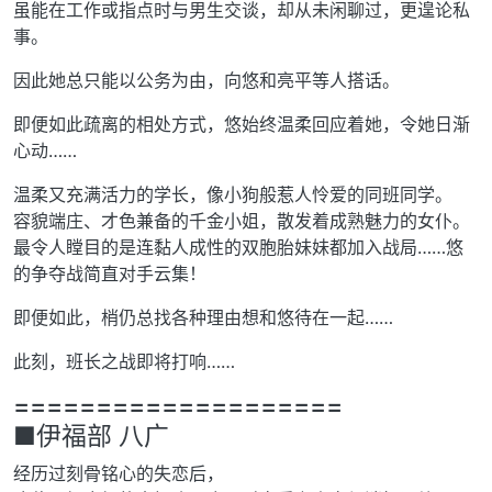
虽能在工作或指点时与男生交谈，却从未闲聊过，更遑论私
事。
因此她总只能以公务为由，向悠和亮平等人搭话。
即便如此疏离的相处方式，悠始终温柔回应着她，令她日渐
心动……
温柔又充满活力的学长，像小狗般惹人怜爱的同班同学。
容貌端庄、才色兼备的千金小姐，散发着成熟魅力的女仆。
最令人瞠目的是连黏人成性的双胞胎妹妹都加入战局……悠
的争夺战简直对手云集！
即便如此，梢仍总找各种理由想和悠待在一起……
此刻，班长之战即将打响……
====================
■伊福部 八广
经历过刻骨铭心的失恋后，