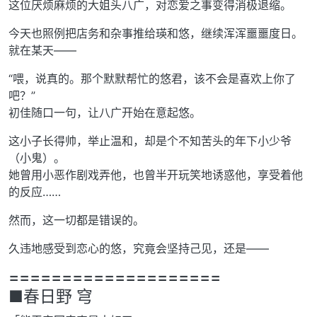
这位厌烦麻烦的大姐头八广，对恋爱之事变得消极退缩。
今天也照例把店务和杂事推给瑛和悠，继续浑浑噩噩度日。
就在某天——
“喂，说真的。那个默默帮忙的悠君，该不会是喜欢上你了
吧？”
初佳随口一句，让八广开始在意起悠。
这小子长得帅，举止温和，却是个不知苦头的年下小少爷
（小鬼）。
她曾用小恶作剧戏弄他，也曾半开玩笑地诱惑他，享受着他
的反应……
然而，这一切都是错误的。
久违地感受到恋心的悠，究竟会坚持己见，还是——
====================
■春日野 穹