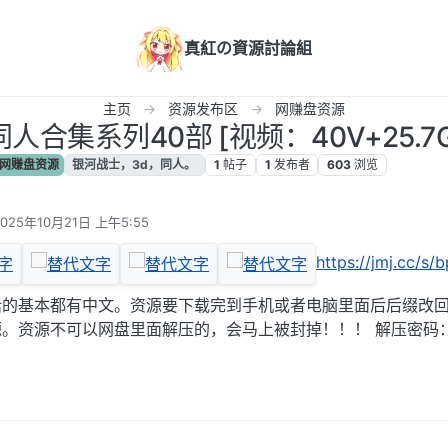
真紅の資源討論組
主页
资源发布区
网赚盘资源
合集系列40部 [视频：40V+25.7G
网赚盘资源
银河战士，3d，同人。
1
帖子
1
发布者
603
浏览
2025年10月21日 上午5:55
 编辑
https://jmj.cc/s/b
的基本都有中文。资源要下载完到手机或者电脑里面后后缀改回7
。资源不可以网盘里面解压的，会马上被封掉！！！ 解压密码