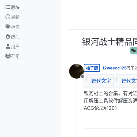
跳转至内容
版块
最新
标签
热门
银河战士精品同人
用户
群组
柚子厨
12weecc125
写于
最后由
离线
银河战士的合集，有对话
用解压工具软件解压资源
ACG论坛@201