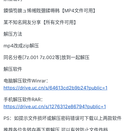
鏌愪笉鐭ュ悕缃戝弸鍒嗕韩【MP4文件可用】
某不知名网友分享【所有文件可用】
解压方法
mp4改成zip解压
同名分卷[7z.001 7z.002等]放到一起解压
解压软件
电脑解压软件Winrar：
https://drive.uc.cn/s/64613cd2b9b24?public=1
手机解压软件RAR：
https://drive.uc.cn/s/1276312e86794?public=1
PS：如提示文件损坏或解压密码错误可下载以上两款软件
推荐各位先转存再下载解压 可以有效防止文件炸档