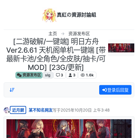
跳转至内容
真紅の資源討論組
主页
资源发布区
[二游破解/一键端] 明日方舟
Ver2.6.61 天机阁单机一键端 [带
最新卡池/全角色/全皮肤/抽卡/可
MOD] [23G/更新]
资源发布区
slg
3
3
1.6k
登录后回复
近月厨
某不知名网友
写于
2025年10月20日 上午3:48
最后由 编辑
离线