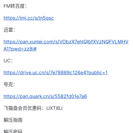
FM转百度：
https://jmj.cc/s/ln5qsc
迅雷：
https://pan.xunlei.com/s/VObzX7ehlQIbfXVzNQFVLMHV
A1?pwd=zz8j#
UC：
https://drive.uc.cn/s/7e78889c126e4?public=1
夸克：
https://pan.quark.cn/s/5582fd01e7a6
飞猫盘会员优惠码：UXTIBJ
解压指南
解压密码