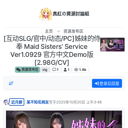
跳转至内容
真紅の資源討論組
主页
资源发布区
[互动SLG/官中/动态/PC]姊妹的侍
奉 Maid Sisters’ Service
Ver1.0929 官方中文Demo版
[2.98G/CV]
资源发布区
slg
1
1
1.9k
登录后回复
近月厨
某不知名网友
写于
2025年10月20日 上午3:48
最后由 编辑
离线