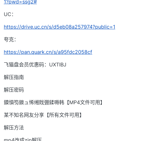
1?pwd=ssg2#
UC：
https://drive.uc.cn/s/d5eb08a257974?public=1
夸克：
https://pan.quark.cn/s/a95fdc2058cf
飞猫盘会员优惠码：UXTIBJ
解压指南
解压密码
鏌愪笉鐭ュ悕缃戝弸鍒嗕韩【MP4文件可用】
某不知名网友分享【所有文件可用】
解压方法
mp4改成zip解压