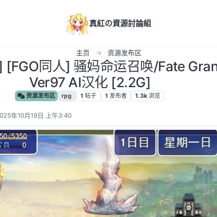
真紅の資源討論組
主页
资源发布区
化] [FGO同人] 骚妈命运召唤/Fate Gra
Ver97 AI汉化 [2.2G]
资源发布区
rpg
1
帖子
1
发布者
1.3k
浏览
025年10月19日 上午3:40
 编辑