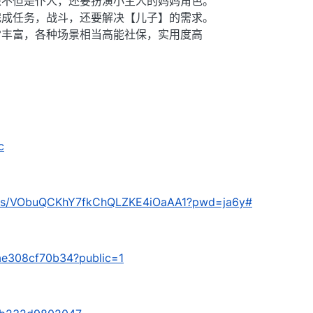
来不但是仆人，还要扮演小主人的妈妈角色。
完成任务，战斗，还要解决【儿子】的需求。
常丰富，各种场景相当高能社保，实用度高
c
com/s/VObuQCKhY7fkChQLZKE4iOaAA1?pwd=ja6y#
/5ae308cf70b34?public=1