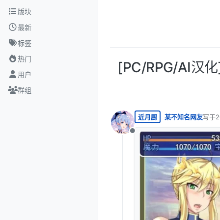
跳转至内容
版块
最新
标签
热门
[PC/RPG/AI汉
用户
群组
近月厨
某不知名网友
写于
2
最后由
离线