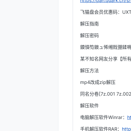
https://pan.quark.cn
飞猫盘会员优惠码：UXTI
解压指南
解压密码
鏌愪笉鐭ュ悕缃戝弸鍒嗕
某不知名网友分享【所
解压方法
mp4改成zip解压
同名分卷[7z.001 7z.
解压软件
电脑解压软件Winrar：
h
手机解压软件RAR：
htt