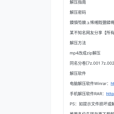
解压指南
解压密码
鏌愪笉鐭ュ悕缃戝弸鍒嗕
某不知名网友分享【所
解压方法
mp4改成zip解压
同名分卷[7z.001 7z.
解压软件
电脑解压软件Winrar：
h
手机解压软件RAR：
htt
PS：如提示文件损坏或
推荐各位先转存再下载解