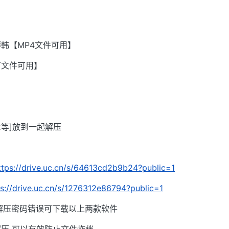
韩【MP4文件可用】
有文件可用】
002等]放到一起解压
ttps://drive.uc.cn/s/64613cd2b9b24?public=1
ps://drive.uc.cn/s/1276312e86794?public=1
解压密码错误可下载以上两款软件
压 可以有效防止文件炸档