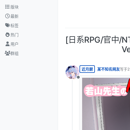
跳转至内容
版块
最新
标签
热门
[日系RPG/官中/
用户
V
群组
近月厨
某不知名网友
写于
2
最后由
离线