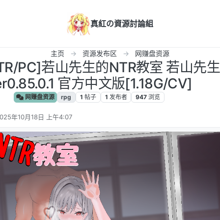
真紅の資源討論組
主页
资源发布区
网赚盘资源
NTR/PC]若山先生的NTR教室 若山先
er0.85.0.1 官方中文版[1.18G/CV]
网赚盘资源
rpg
1
帖子
1
发布者
947
浏览
025年10月18日 上午4:07
 编辑