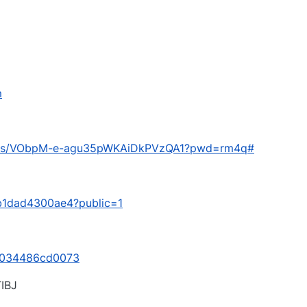
m
com/s/VObpM-e-agu35pWKAiDkPVzQA1?pwd=rm4q#
/4b1dad4300ae4?public=1
s/034486cd0073
BJ