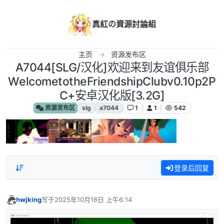
跳转至内容
真紅の資源討論組
主页
资源发布区
A7044[SLG/汉化]欢迎来到友谊俱乐部
WelcometotheFriendshipClubv0.10p2P
C+安卓汉化版[3.2G]
资源发布区
slg
a7044
1
1
542
登录后回复
hwjking
写于
2025年10月18日 上午6:14
最后由 编辑
离线