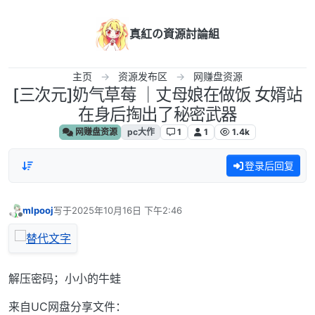
跳转至内容
真紅の資源討論組
主页
资源发布区
网赚盘资源
[三次元]奶气草莓 ｜丈母娘在做饭 女婿站
在身后掏出了秘密武器
网赚盘资源
pc大作
1
1
1.4k
登录后回复
mlpooj
写于
2025年10月16日 下午2:46
最后由 编辑
离线
解压密码；小小的牛蛙
来自UC网盘分享文件：