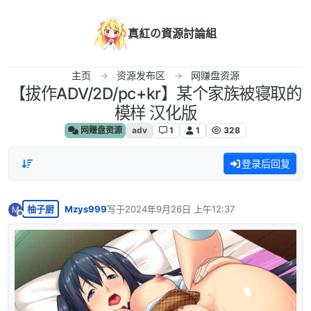
跳转至内容
真紅の資源討論組
主页
资源发布区
网赚盘资源
【拔作ADV/2D/pc+kr】某个家族被寝取的
模样 汉化版
网赚盘资源
adv
1
1
328
登录后回复
柚子厨
Mzys999
写于
2024年9月26日 上午12:37
M
最后由 编辑
离线