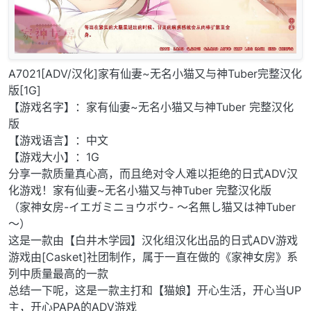
A7021[ADV/汉化]家有仙妻~无名小猫又与神Tuber完整汉化
版[1G]
【游戏名字】：家有仙妻~无名小猫又与神Tuber 完整汉化
版
【游戏语言】：中文
【游戏大小】：1G
分享一款质量真心高，而且绝对令人难以拒绝的日式ADV汉
化游戏！家有仙妻~无名小猫又与神Tuber 完整汉化版
（家神女房-イエガミニョウボウ- ～名無し猫又は神Tuber
～）
这是一款由【白井木学园】汉化组汉化出品的日式ADV游戏
游戏由[Casket]社团制作，属于一直在做的《家神女房》系
列中质量最高的一款
总结一下呢，这是一款主打和【猫娘】开心生活，开心当UP
主，开心PAPA的ADV游戏