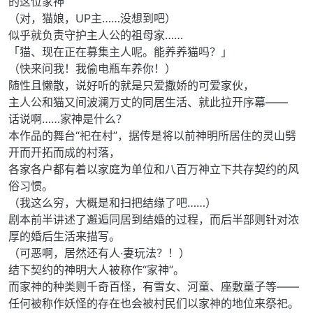
的这位家神
（对，猫娘，UP主……没想到吧）
似乎就负责守护主人公的祖母家……
「猫、现在正在募集主人呢。能养养猫吗？」
（快来问我！我偷电瓶车养你！）
随性且懒散，说好听的就是只爱撒娇的可爱家伙，
主人公和猫又间波澜万丈的同居生活、就此拉开序幕——
话说啊……家神是什么？
本作品的舞台“祀在村”，据传是将以前神明所居住的灵山劈
开而开拓而成的村落，
各家各户都有着以家庭为单位和八百万神立下共存契约的风
俗习惯。
（我这么穷，大概是和扫把结缘了吧……）
剧本前半讲述了邂逅同居到结婚的过程，而后半部则针对浓
厚的婚后生活来描写。
（可恶啊，居然还有人·妻玩法？！）
结下契约的神明大人被称作“家神”。
而家神的种类则千奇百怪，有雪女、河童、座敷童子等——
任何被称作妖怪的存在也会被村民们以家神的地位来祭祀。