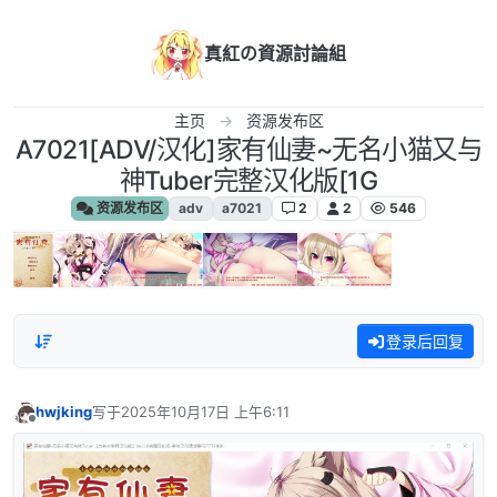
跳转至内容
真紅の資源討論組
主页
资源发布区
A7021[ADV/汉化]家有仙妻~无名小猫又与
神Tuber完整汉化版[1G
资源发布区
adv
a7021
2
2
546
登录后回复
hwjking
写于
2025年10月17日 上午6:11
最后由 编辑
离线