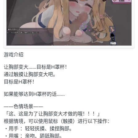
游戏介绍
让胸部变大……目标是H罩杯！
通过触摸让胸部变大吧。
目标是H罩杯！
如果能够达到H罩杯的话……
――色情场景――
「这、这是为了让胸部变大才做的哦！！！」
根据情境，可以使用鼠标（触摸）进行以下操作：
・用手 ：轻轻抚摸、揉捏胸部。
・用嘴 ：亲吻、舔舐胸部。