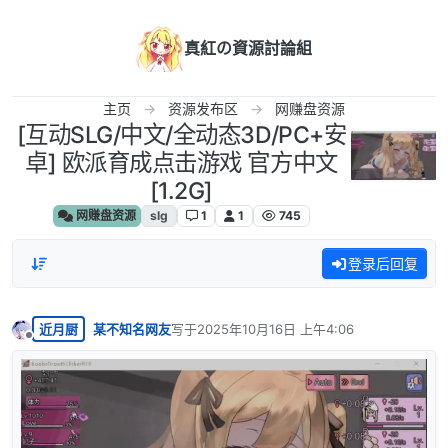
跳转至内容
真紅の資源討論組
主页
资源发布区
网赚盘资源
[互动SLG/中文/全动态3D/PC+安
卓] 欧派育成点击游戏 官方中文
[1.2G]
网赚盘资源
slg
1
1
745
登录后回复
近月厨
某不知名网友
写于
2025年10月16日 上午4:06
最后由 编辑
离线