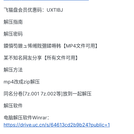
飞猫盘会员优惠码：UXTIBJ
解压指南
解压密码
鏌愪笉鐭ュ悕缃戝弸鍒嗕韩【MP4文件可用】
某不知名网友分享【所有文件可用】
解压方法
mp4改成zip解压
同名分卷[7z.001 7z.002等]放到一起解压
解压软件
电脑解压软件Winrar：
https://drive.uc.cn/s/64613cd2b9b24?public=1