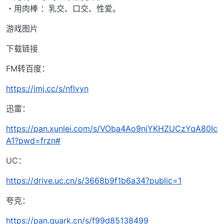
・用肉棒 ：乳交、口交、性爱。
游戏图片
下载链接
FM转百度：
https://jmj.cc/s/nflvyn
迅雷：
https://pan.xunlei.com/s/VOba4Ao9njYKHZUCzYqA80Ic
A1?pwd=frzn#
UC：
https://drive.uc.cn/s/3668b9f1b6a34?public=1
夸克：
https://pan.quark.cn/s/f99d85138499