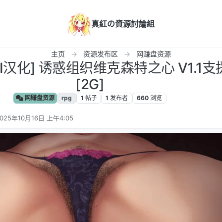
真紅の資源討論組
主页
资源发布区
网赚盘资源
/AI汉化] 诱惑组织维克森特之心 V1.1支
[2G]
网赚盘资源
rpg
1
帖子
1
发布者
660
浏览
025年10月16日 上午4:05
 编辑