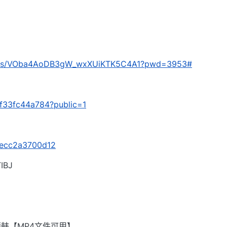
com/s/VOba4AoDB3gW_wxXUiKTK5C4A1?pwd=3953#
8ff33fc44a784?public=1
s/ecc2a3700d12
BJ
韩【MP4文件可用】