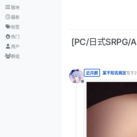
跳转至内容
版块
最新
标签
热门
[PC/日式SRPG
用户
群组
近月厨
某不知名网友
写于
2
最后由
离线