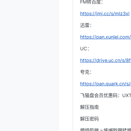
FM转百度：
https://jmj.cc/s/mlz3xl
迅雷：
https://pan.xunlei.
UC：
https://drive.uc.cn/s/
夸克：
https://pan.quark.cn/
飞猫盘会员优惠码：UXTI
解压指南
解压密码
鏌愪笉鐭ュ悕缃戝弸鍒嗕