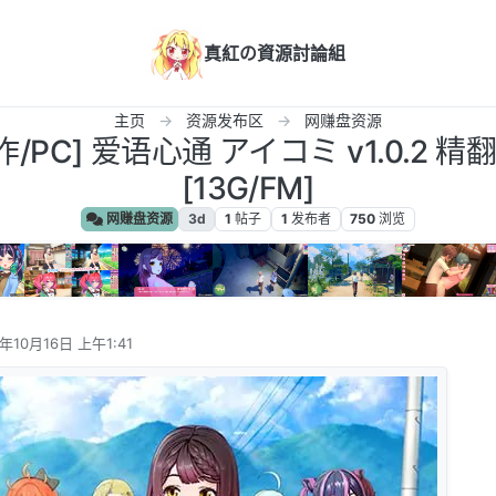
真紅の資源討論組
主页
资源发布区
网赚盘资源
作/PC] 爱语心通 アイコミ v1.0.2 
[13G/FM]
网赚盘资源
3d
1
帖子
1
发布者
750
浏览
5年10月16日 上午1:41
辑