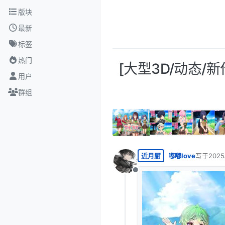
跳转至内容
版块
最新
标签
热门
[大型3D/动态/新
用户
群组
近月厨
嘟嘟love
写于
202
最后由 编
离线