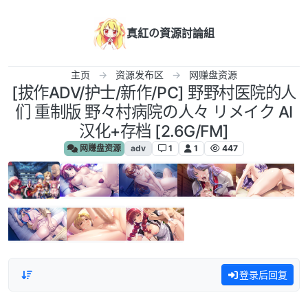
跳转至内容
真紅の資源討論組
主页
资源发布区
网赚盘资源
[拔作ADV/护士/新作/PC] 野野村医院的人
们 重制版 野々村病院の人々 リメイク AI
汉化+存档 [2.6G/FM]
网赚盘资源
adv
1
1
447
登录后回复