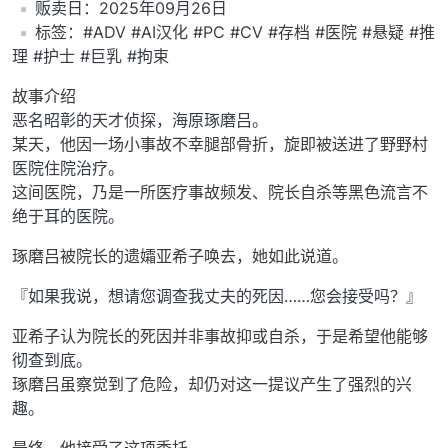
️贩卖日：2025年09月26日
️标签：#ADV #AI汉化 #PC #CV #存档 #医院 #悬疑 #推
理 #护士 #巨乳 #拘束
故事介绍
恶名昭彰的天才侦探，海原琢磨吕。
某天，他因一场小事故不幸腿部骨折，旋即被送进了野野村
医院住院治疗。
这间医院，乃是一所医疗事故频发、院长自杀等黑色流言不
绝于耳的医院。
琢磨吕被院长的遗孀亚希子唤去，她如此说道。
『如果我说，想请您调查我丈夫的死因……您会接受吗？』
亚希子认为院长的死因并非事故抑或自杀，于是希望他能够
彻查到底。
琢磨吕虽察觉到了危险，却仍对这一提议产生了强烈的兴
趣。