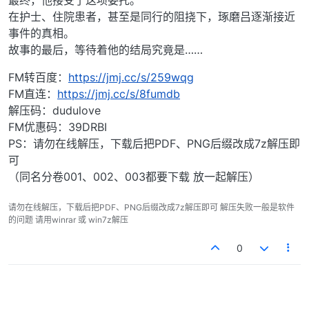
最终，他接受了这项委托。
在护士、住院患者，甚至是同行的阻挠下，琢磨吕逐渐接近
事件的真相。
故事的最后，等待着他的结局究竟是……
FM转百度：
https://jmj.cc/s/259wqg
FM直连：
https://jmj.cc/s/8fumdb
解压码：dudulove
FM优惠码：39DRBI
PS：请勿在线解压，下载后把PDF、PNG后缀改成7z解压即
可
（同名分卷001、002、003都要下载 放一起解压）
请勿在线解压，下载后把PDF、PNG后缀改成7z解压即可 解压失败一般是软件
的问题 请用winrar 或 win7z解压
0