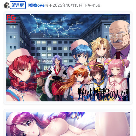
近月厨
嘟嘟love
写于
2025年10月15日 下午4:56
最后由 编辑
离线