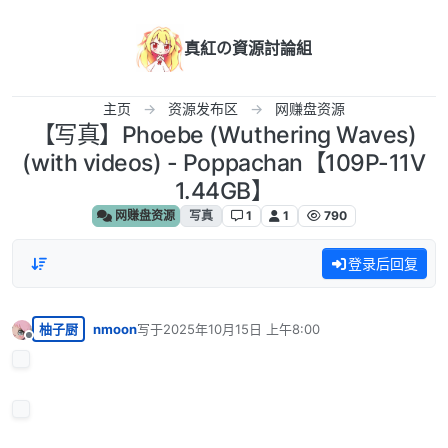
跳转至内容
真紅の資源討論組
主页
资源发布区
网赚盘资源
【写真】Phoebe (Wuthering Waves)
(with videos) - Poppachan【109P-11V
1.44GB】
网赚盘资源
写真
1
1
790
登录后回复
柚子厨
nmoon
写于
2025年10月15日 上午8:00
最后由 编辑
离线