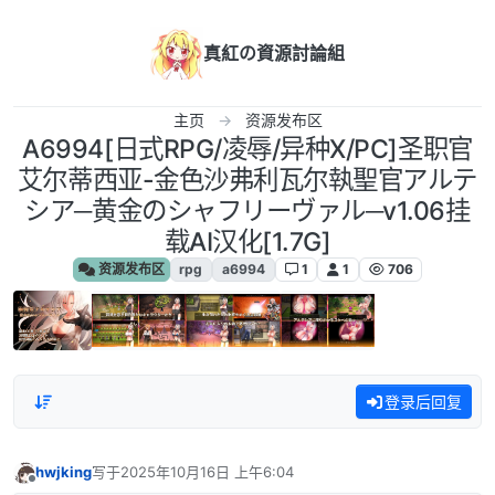
跳转至内容
真紅の資源討論組
主页
资源发布区
A6994[日式RPG/凌辱/异种X/PC]圣职官
艾尔蒂西亚-金色沙弗利瓦尔執聖官アルテ
シア─黄金のシャフリーヴァル─v1.06挂
载AI汉化[1.7G]
资源发布区
rpg
a6994
1
1
706
登录后回复
hwjking
写于
2025年10月16日 上午6:04
最后由 编辑
离线