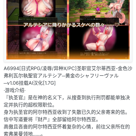
A6994[日式RPG/凌辱/异种X/PC]圣职官艾尔蒂西亚-金色沙
弗利瓦尔執聖官アルテシア─黄金のシャフリーヴァル
─v1.06挂载AI汉化[1.7G]
·游戏介绍·
『执圣官』是在神的名义下，从搜查到执行刑罚都能单独决
定并执行的超权限职位。
身为执圣官的阿尔特西亚收到了失散已久的父亲寄来的信。
信中写道要将『财产』全部留给阿尔特西亚。
高傲且吝啬的阿尔特西亚怀着复杂的心情，前往父亲所在的
索弗莱曼领地……。