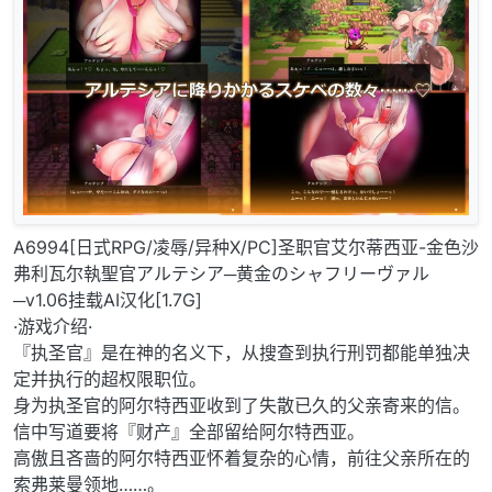
A6994[日式RPG/凌辱/异种X/PC]圣职官艾尔蒂西亚-金色沙
弗利瓦尔執聖官アルテシア─黄金のシャフリーヴァル
─v1.06挂载AI汉化[1.7G]
·游戏介绍·
『执圣官』是在神的名义下，从搜查到执行刑罚都能单独决
定并执行的超权限职位。
身为执圣官的阿尔特西亚收到了失散已久的父亲寄来的信。
信中写道要将『财产』全部留给阿尔特西亚。
高傲且吝啬的阿尔特西亚怀着复杂的心情，前往父亲所在的
索弗莱曼领地……。