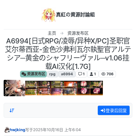
跳转至内容
真紅の資源討論組
主页
资源发布区
A6994[日式RPG/凌辱/异种X/PC]圣职官
艾尔蒂西亚-金色沙弗利瓦尔執聖官アルテ
シア─黄金のシャフリーヴァル─v1.06挂
载AI汉化[1.7G]
资源发布区
rpg
a6994
1
1
706
登录后回复
hwjking
写于
2025年10月16日 上午6:04
最后由 编辑
离线