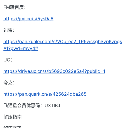
FM转百度：
https://jmj.cc/s/5ys9a6
迅雷：
https://pan.xunlei.com/s/VOb_ec2_TP6wskghSvpKvpgs
A1?pwd=mvy4#
UC：
https://drive.uc.cn/s/b5693c022e5a4?public=1
夸克：
https://pan.quark.cn/s/425624dba265
飞猫盘会员优惠码：UXTIBJ
解压指南