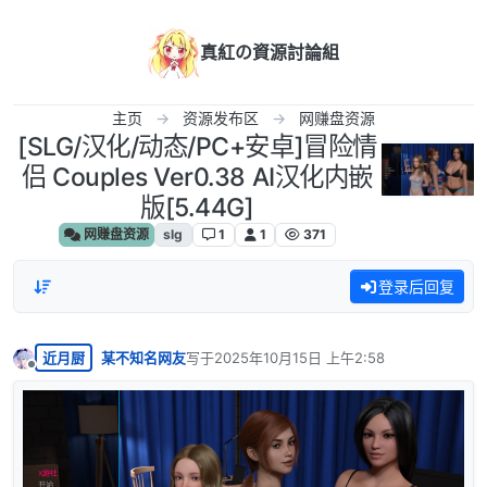
跳转至内容
真紅の資源討論組
主页
资源发布区
网赚盘资源
[SLG/汉化/动态/PC+安卓]冒险情
侣 Couples Ver0.38 AI汉化内嵌
版[5.44G]
网赚盘资源
slg
1
1
371
登录后回复
近月厨
某不知名网友
写于
2025年10月15日 上午2:58
最后由 编辑
离线