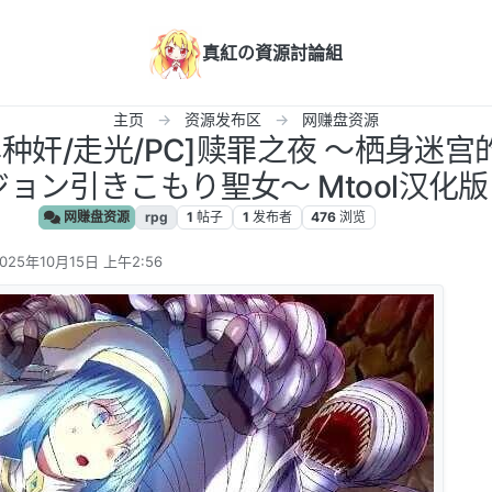
真紅の資源討論組
主页
资源发布区
网赚盘资源
/异种奸/走光/PC]赎罪之夜 ～栖身迷
ョン引きこもり聖女～ Mtool汉化版[
网赚盘资源
rpg
1
帖子
1
发布者
476
浏览
025年10月15日 上午2:56
 编辑