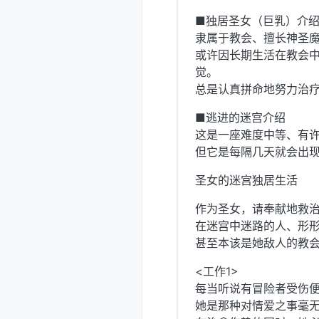
■独居圣女（巨乳）介
隶属于教会、擅长神圣魔
或许因长期生活在教会
觉。
总是认真拼命地努力治
■逃进的迷宫介绍
这是一座难度中等、有
但它是每隔几天就会出现
圣女的迷宫独居生活
作为圣女，请奉献地救
在迷宫中迷路的人、形
甚至本该是她敌人的教
<工作1>
每当听说有冒险者受伤
她是那种对情爱之事毫