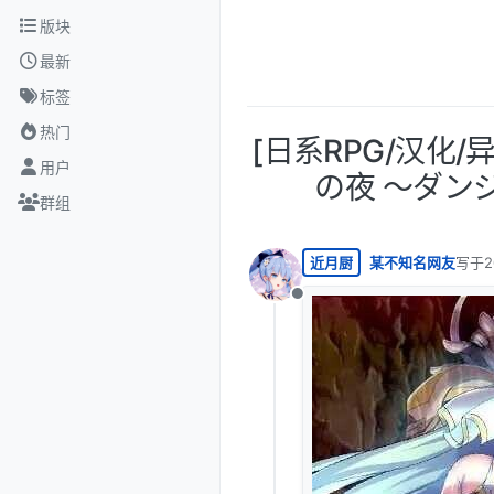
跳转至内容
版块
最新
标签
热门
[日系RPG/汉化
用户
の夜 ～ダンジ
群组
近月厨
某不知名网友
写于
2
最后由
离线