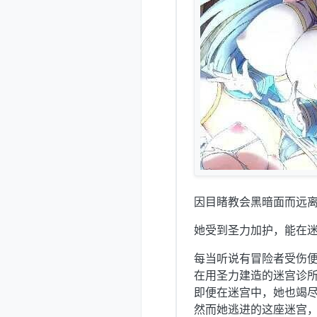
因目睹教会黑暗面而远
她受到圣力加护，能在
每当听说有冒险者受伤
在用圣力建造的迷宫诊
即便在迷宫中，她也竭尽
然而她逃进的这座迷宫，