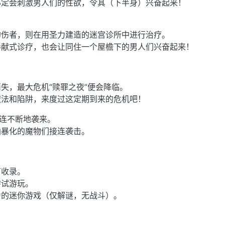
必定会刺激男人们的性欲，令其（下半身）兴奋起来！
的伤者，则在用圣力建造的迷宫诊所中进行治疗。
奉献式诊疗，也会让同住一个屋檐下的男人们兴奋起来！
失，最大危机“赎罪之夜”便会降临。
魔法和陷阱，来度过这定期到来的危机吧！
接连不断地袭来。
凶暴化的魔物们接连袭击。
有收录。
尝试游玩。
为的迷你游戏（仅解谜，无战斗）。