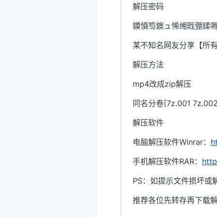
解压密码
鏌愪笉鐭ュ悕缃戝弸鍒嗕
某不知名网友分享【所
解压方法
mp4改成zip解压
同名分卷[7z.001 7z.
解压软件
电脑解压软件Winrar：
h
手机解压软件RAR：
htt
PS：如提示文件损坏或
推荐各位先转存再下载解