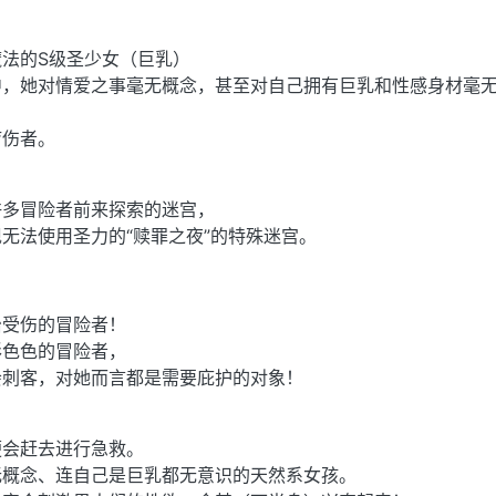
绍
法的S级圣少女（巨乳）
中，她对情爱之事毫无概念，甚至对自己拥有巨乳和性感身材毫
疗伤者。
许多冒险者前来探索的迷宫，
无法使用圣力的“赎罪之夜”的特殊迷宫。
治受伤的冒险者！
形色色的冒险者，
会刺客，对她而言都是需要庇护的对象！
便会赶去进行急救。
无概念、连自己是巨乳都无意识的天然系女孩。