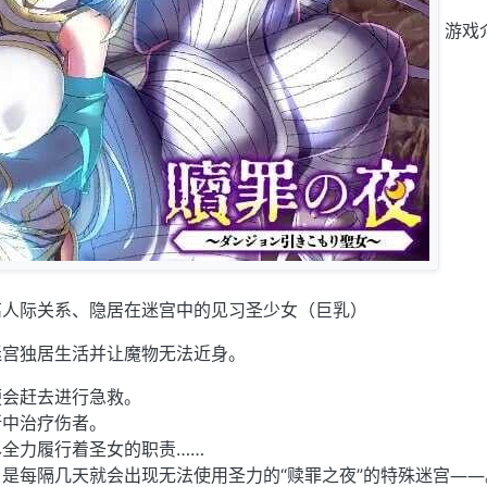
游戏
离人际关系、隐居在迷宫中的见习圣少女（巨乳）
迷宫独居生活并让魔物无法近身。
便会赶去进行急救。
所中治疗伤者。
全力履行着圣女的职责……
是每隔几天就会出现无法使用圣力的“赎罪之夜”的特殊迷宫――