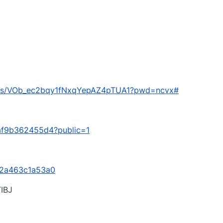
com/s/VOb_ec2bqy1fNxqYepAZ4pTUA1?pwd=ncvx#
/baf9b362455d4?public=1
s/2a463c1a53a0
BJ