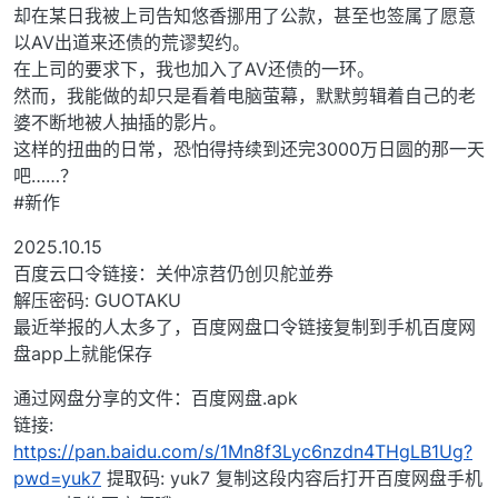
却在某日我被上司告知悠香挪用了公款，甚至也签属了愿意
以AV出道来还债的荒谬契约。
在上司的要求下，我也加入了AV还债的一环。
然而，我能做的却只是看着电脑萤幕，默默剪辑着自己的老
婆不断地被人抽插的影片。
这样的扭曲的日常，恐怕得持续到还完3000万日圆的那一天
吧……？
#新作
2025.10.15
百度云口令链接：关仲凉苕仍创贝舵並券
解压密码: GUOTAKU
最近举报的人太多了，百度网盘口令链接复制到手机百度网
盘app上就能保存
通过网盘分享的文件：百度网盘.apk
链接:
https://pan.baidu.com/s/1Mn8f3Lyc6nzdn4THgLB1Ug?
pwd=yuk7
提取码: yuk7 复制这段内容后打开百度网盘手机