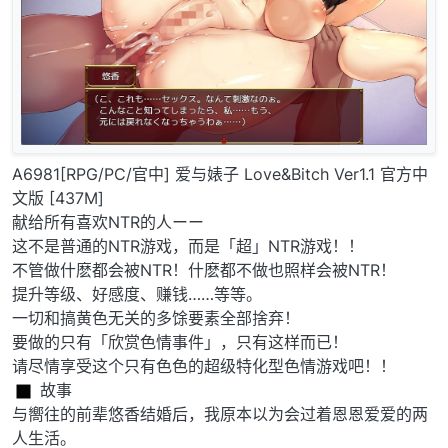
A6981[RPG/PC/官中] 爱与婊子 Love&Bitch Ver1.1 官方中
文版 [437M]
献给所有喜欢NTR的人ーー
这不是普通的NTR游戏，而是「超」NTR游戏！！
不管做什麽都会被NTR！什麽都不做也照样会被NTR！
提升等级、好感度、赚钱……等等。
一切和搞黄色无关的多馀要素全部捨弃！
要做的只有「欣赏色情事件」，只有这样而已！
请尽情享受这个只有色色的超级特化型色情游戏吧！！
︎ 故事
与嚮往的前辈悠香结婚后，我原本以为会过着恩恩爱爱的两
人生活。