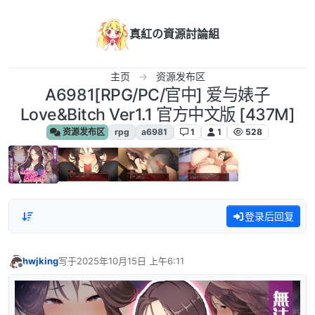
跳转至内容
真紅の資源討論組
主页
资源发布区
A6981[RPG/PC/官中] 爱与婊子
Love&Bitch Ver1.1 官方中文版 [437M]
资源发布区
rpg
a6981
1
1
528
登录后回复
hwjking
写于
2025年10月15日 上午6:11
最后由 编辑
离线