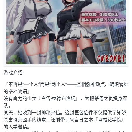
游戏介绍
『不再是“一个人”而是“两个人”——互相弥补缺点、编织羁绊
的搭档物语』
没有魔力的少女『白雪·林德布洛姆』，为报杀母之仇投身军
队。
某天，她收到一封神秘来信。这封匿名信件不仅提供了知晓
杀害母亲凶手的线索，还附带了来自日之本『鸢尾花学院』
的入学邀请。