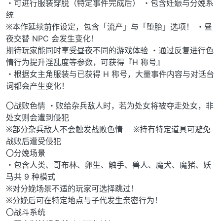
・可进行服装穿脱（特定事件完成后） ・包含妊娠与分娩系
统
※本作延续前作设定，包含「流产」与「堕胎」选项！ ・昼
夜交替 NPC 会发生变化！
期待玩家能同时享受昼夜不同的游戏体验 ・通过反复进行色
情行为提升淫乱度等参数，可获得『H 称号』
・根据女主角服装与已获得 H 称号，大量事件内容与对话台
词都会产生变化！
〇战败色情 ・败给杂兵敌人时，若为处女将被夺走处女，非
处女则会遭到侵犯
※部分杂兵敌人不会触发战败色情 ※持有特定道具可避免
战败后遭受侵犯
〇分娩场景
・包含人类、哥布林、卵生、触手、兽人、魔犬、魔猪、妖
马共 9 种模式
※对分娩场景不适的玩家可选择跳过！
※分娩后可在特定地点与子代发生亲密行为！
〇战斗系统