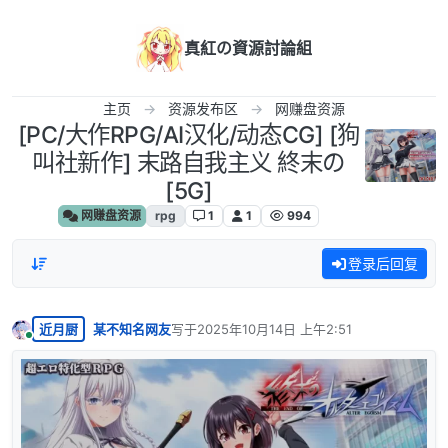
跳转至内容
真紅の資源討論組
主页
资源发布区
网赚盘资源
[PC/大作RPG/AI汉化/动态CG] [狗
叫社新作] 末路自我主义 終末の
[5G]
网赚盘资源
rpg
1
1
994
登录后回复
近月厨
某不知名网友
写于
2025年10月14日 上午2:51
最后由 编辑
在线