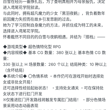
白雪在经历一番挣扎后，为了查明真相并为母亲报仇，决定
进入鸢尾花学院就读。
与此同时，拥有超凡魔力的少女『黑羽夜鹤』，背负着数年
前因魔力失控而在故乡引发悲剧的过去。
她为了学习控制自身魔力的方法，并抓住成为特工的未来，
选择进入鸢尾花学院。
怀着截然不同目的的白雪与夜鹤相遇，并结为『搭档』——
◆游戏类型◆ 超色情特化型 RPG
◆内容规模◆ 基本 CG 数量：380 张以上 基本色情 CG 数
量：
330 张以上 H 场景数量：260 个以上 结局种类：10 种以上
（含坏结局）
◆系统介绍◆ 〇色情系统 ・本作仍可在游戏开始时选择处
女或非处女开局！
还可选择性经验起始状态！ ・支持处女通关 ・可在保持处
女状态下进行肛门开发
※仅推进肛门开发路线将触发专属肛门结局！ ・部分色情场
景采用动态动画表现