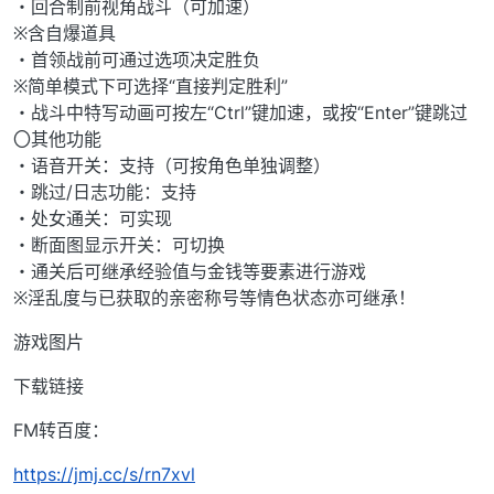
・回合制前视角战斗（可加速）
※含自爆道具
・首领战前可通过选项决定胜负
※简单模式下可选择“直接判定胜利”
・战斗中特写动画可按左“Ctrl”键加速，或按“Enter”键跳过
〇其他功能
・语音开关：支持（可按角色单独调整）
・跳过/日志功能：支持
・处女通关：可实现
・断面图显示开关：可切换
・通关后可继承经验值与金钱等要素进行游戏
※淫乱度与已获取的亲密称号等情色状态亦可继承！
游戏图片
下载链接
FM转百度：
https://jmj.cc/s/rn7xvl