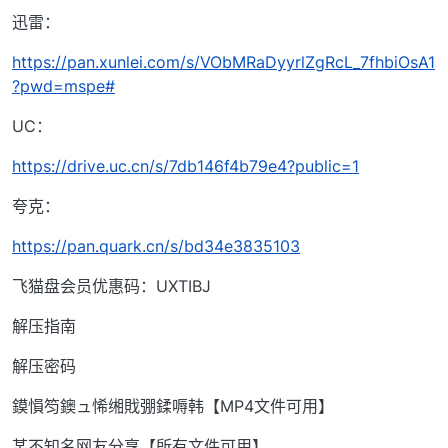
迅雷：
https://pan.xunlei.com/s/VObMRaDyyrlZgRcL_7fhbiOsA1
?pwd=mspe#
UC：
https://drive.uc.cn/s/7db146f4b79e4?public=1
夸克：
https://pan.quark.cn/s/bd34e3835103
飞猫盘会员优惠码：UXTIBJ
解压指南
解压密码
鏌愪笉鐭ュ悕缃戝弸鍒嗕韩【MP4文件可用】
某不知名网友分享【所有文件可用】