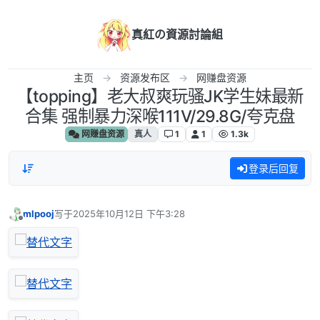
跳转至内容
真紅の資源討論組
主页
资源发布区
网赚盘资源
【topping】老大叔爽玩骚JK学生妹最新
合集 强制暴力深喉111V/29.8G/夸克盘
网赚盘资源
真人
1
1
1.3k
登录后回复
mlpooj
写于
2025年10月12日 下午3:28
最后由 编辑
离线