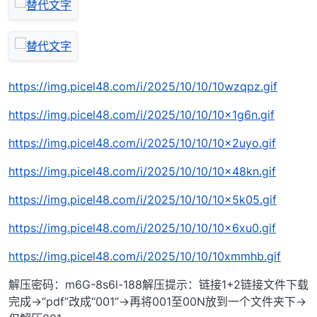
https://img.picel48.com/i/2025/10/10/10wzqpz.gif
https://img.picel48.com/i/2025/10/10/10x1g6n.gif
https://img.picel48.com/i/2025/10/10/10x2uyo.gif
https://img.picel48.com/i/2025/10/10/10x48kn.gif
https://img.picel48.com/i/2025/10/10/10x5k05.gif
https://img.picel48.com/i/2025/10/10/10x6xu0.gif
https://img.picel48.com/i/2025/10/10/10xmmhb.gif
解压密码：m6G-8s6l-188解压提示：链接1+2链接文件下载
完成→“pdf”改成“001”→再将001至00N放到一个文件夹下→