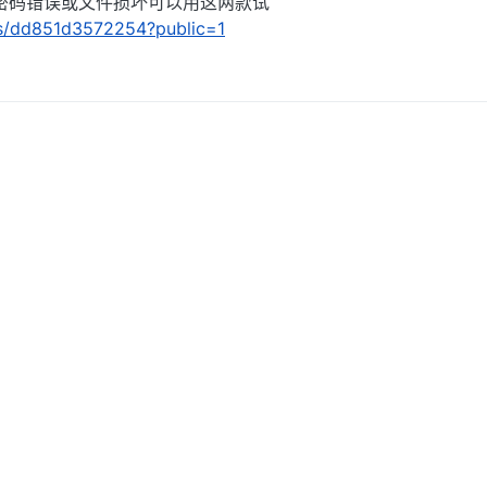
密码错误或文件损坏可以用这两款试
n/s/dd851d3572254?public=1