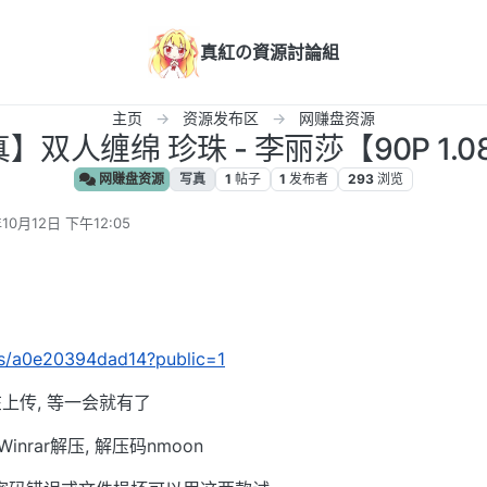
真紅の資源討論組
主页
资源发布区
网赚盘资源
】双人缠绵 珍珠 - 李丽莎【90P 1.0
网赚盘资源
写真
1
帖子
1
发布者
293
浏览
10月12日 下午12:05
n/s/a0e20394dad14?public=1
上传, 等一会就有了
inrar解压, 解压码nmoon