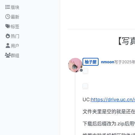
跳转至内容
版块
最新
标签
热门
【写真
用户
群组
柚子厨
nmoon
写于
2025年
最后由 编辑
离线
UC:
https://drive.uc.c
文件夹里是空的就是还在
下载后后缀改为.zip后用W