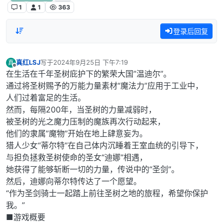
1
1
363
登录后回复
真红LSJ
写于
2024年9月25日 下午7:19
真
最后由 编辑
离线
在生活在千年圣树庇护下的繁荣大国”温迪尔”。
通过将圣树赐予的万能力量素材“魔法力”应用于工业中，
人们过着富足的生活。
然而，每隔200年，当圣树的力量减弱时，
被圣树的光之魔力压制的魔族再次行动起来，
他们的隶属”魔物”开始在地上肆意妄为。
猎人少女“蒂尔特”在自己体内沉睡着王室血统的引导下，
与担负拯救圣树使命的圣女“迪娜”相遇，
她获得了能够斩断一切的力量，传说中的“圣剑”。
然后，迪娜向蒂尔特传达了一个愿望。
“作为圣剑骑士一起踏上前往圣树之地的旅程，希望你保护
我。”
■游戏概要