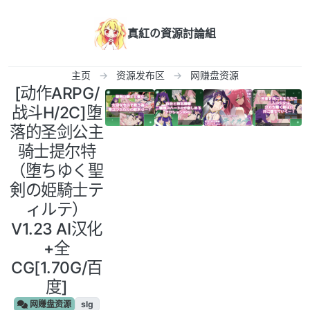
跳转至内容
真紅の資源討論組
主页
资源发布区
网赚盘资源
[动作ARPG/
战斗H/2C]堕
落的圣剑公主
骑士提尔特
（堕ちゆく聖
剣の姫騎士テ
ィルテ）
V1.23 AI汉化
+全
CG[1.70G/百
度]
网赚盘资源
slg