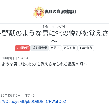
真紅の資源討論組
主页
求物区
～野獣のような男に牝の悦びを覚え
～
求物区
求助求大佬
2
帖子
2
发布者
1.4k
浏览
5年10月8日 下午4:04
辑
のような男に牝の悦びを覚えさせられる最愛の母～
025年10月15日 上午7:46
 编辑
m/s/VObacyeMUpk0O9DEifCRWetOo2