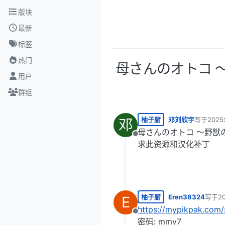
跳转至内容
版块
最新
标签
热门
母さんのオトコ 
用户
群组
柚子厨
邓刘欣宇
写于
202
邓
最后由 编
母さんのオトコ ～野獣
离线
求此资源和汉化补丁
柚子厨
Eren38324
写于
2
E
最后由
https://mypikpak.co
离线
密码: mmv7