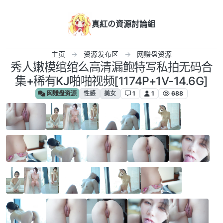
跳转至内容
真紅の資源討論組
主页
资源发布区
网赚盘资源
秀人嫩模绾绾么高清漏鲍特写私拍无码合
集+稀有KJ啪啪视频[1174P+1V-14.6G]
网赚盘资源
性感
美女
1
1
688