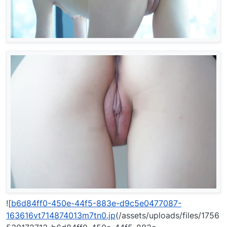
![
b6d84ff0-450e-44f5-883e-d9c5e0477087-
163616vt714874013m7tn0.jp
(/assets/uploads/files/1756