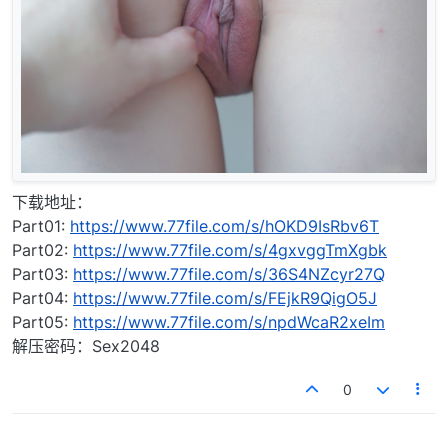
下载地址：
Part01:
https://www.77file.com/s/hOKD9IsRbv6T
Part02:
https://www.77file.com/s/4gxvggTmXgbk
Part03:
https://www.77file.com/s/36S4NZcyr27Q
Part04:
https://www.77file.com/s/FEjkR9QigO5J
Part05:
https://www.77file.com/s/npdWcaR2xeIm
解压密码：Sex2048
0