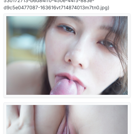
530172713-b6d84ff0-450e-44f5-883e-
d9c5e0477087-163616vt714874013m7tn0.jpg)