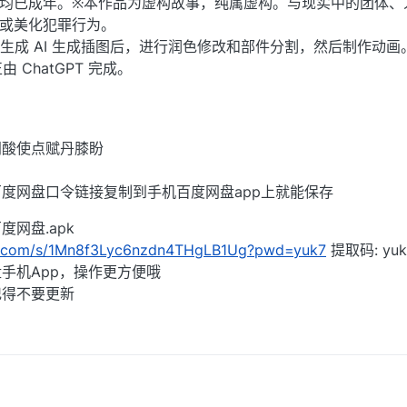
物均已成年。※本作品为虚构故事，纯属虚构。与现实中的团体、
长或美化犯罪行为。
图像生成 AI 生成插图后，进行润色修改和部件分割，然后制作动画
 ChatGPT 完成。
闷酸使点赋丹膝盼
度网盘口令链接复制到手机百度网盘app上就能保存
网盘.apk
du.com/s/1Mn8f3Lyc6nzdn4THgLB1Ug?pwd=yuk7
提取码: yu
手机App，操作更方便哦
记得不要更新