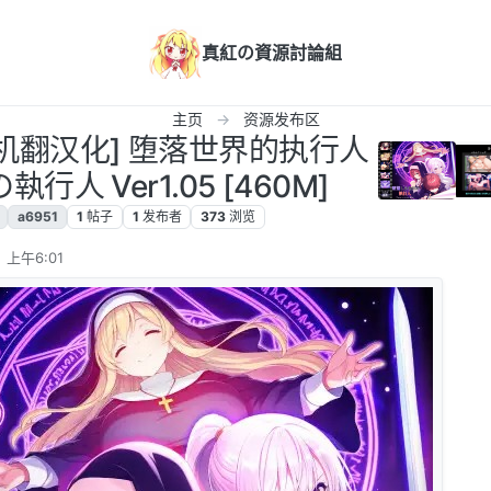
真紅の資源討論組
主页
资源发布区
PC/机翻汉化] 堕落世界的执行人
人 Ver1.05 [460M]
a6951
1
帖子
1
发布者
373
浏览
 上午6:01