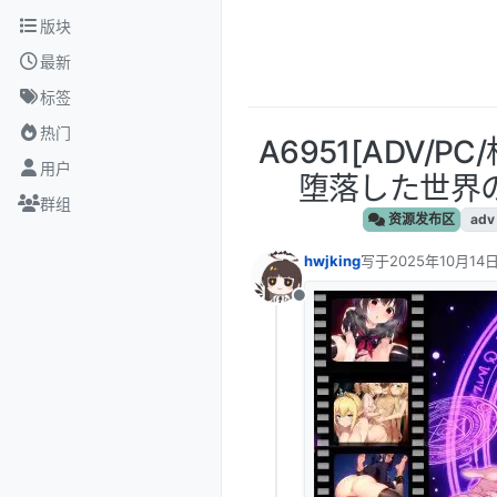
跳转至内容
版块
最新
标签
热门
A6951[ADV/
用户
堕落した世界の執行
群组
资源发布区
adv
hwjking
写于
2025年10月14日
最后由 编辑
离线