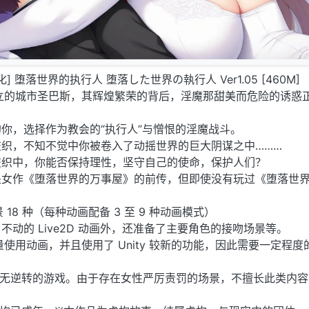
汉化] 堕落世界的执行人 堕落した世界の執行人 Ver1.05 [460M]
立的城市圣巴斯，其辉煌繁荣的背后，淫魔那甜美而危险的诱惑
你，选择作为教会的“执行人”与憎恨的淫魔战斗。
织，不知不觉中你被卷入了动摇世界的巨大阴谋之中………
交织中，你能否保持理性，坚守自己的使命，保护人们？
处女作《堕落世界的万事屋》的前传，但即使没有玩过《堕落世
场景 18 种（每种动画配备 3 至 9 种动画模式）
动的 Live2D 动画外，还准备了主要角色的接吻场景等。
使用动画，并且使用了 Unity 较新的功能，因此需要一定程度的
、无逆转的游戏。由于存在女性严厉责罚的场景，不擅长此类内容