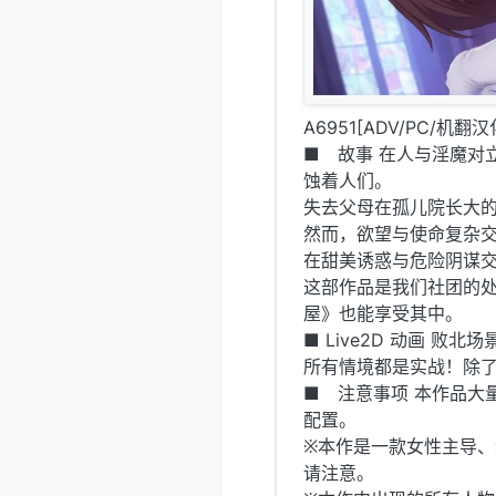
A6951[ADV/PC/机翻
■ 故事 在人与淫魔对
蚀着人们。
失去父母在孤儿院长大的
然而，欲望与使命复杂交
在甜美诱惑与危险阴谋
这部作品是我们社团的
屋》也能享受其中。
■ Live2D 动画 败北
所有情境都是实战！除了不
■ 注意事项 本作品大量
配置。
※本作是一款女性主导
请注意。