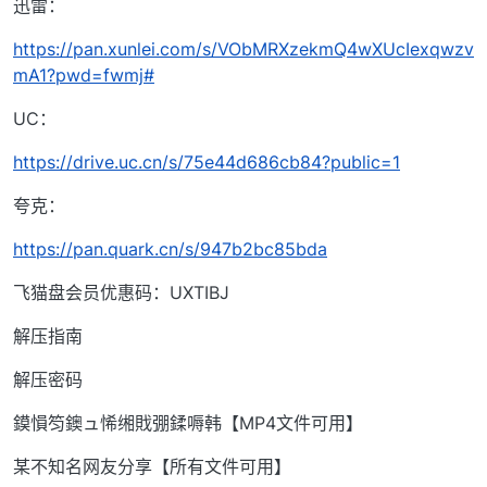
迅雷：
https://pan.xunlei.com/s/VObMRXzekmQ4wXUcIexqwzv
mA1?pwd=fwmj#
UC：
https://drive.uc.cn/s/75e44d686cb84?public=1
夸克：
https://pan.quark.cn/s/947b2bc85bda
飞猫盘会员优惠码：UXTIBJ
解压指南
解压密码
鏌愪笉鐭ュ悕缃戝弸鍒嗕韩【MP4文件可用】
某不知名网友分享【所有文件可用】