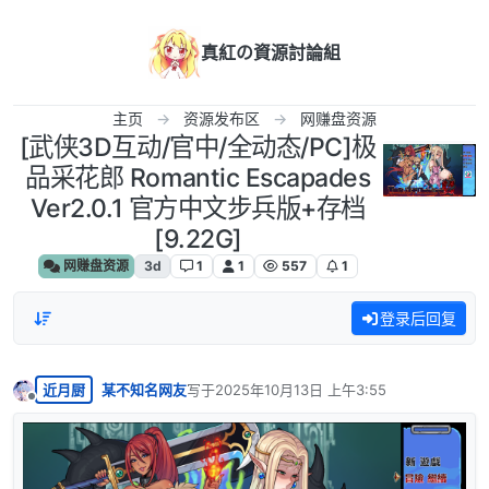
跳转至内容
真紅の資源討論組
主页
资源发布区
网赚盘资源
[武侠3D互动/官中/全动态/PC]极
品采花郎 Romantic Escapades
Ver2.0.1 官方中文步兵版+存档
[9.22G]
网赚盘资源
3d
1
1
557
1
登录后回复
近月厨
某不知名网友
写于
2025年10月13日 上午3:55
最后由 编辑
离线