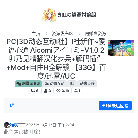
跳转至内容
真紅の資源討論組
主页
资源发布区
网赚盘资源
PC[3D动态互动i社】I社新作~爱
语心通 Aicomiアイコミ~V1.0.2
卯乃见精翻汉化步兵+解码插件
+Mod+自由H全解锁 【33G】百
度/迅雷//UC
网赚盘资源
3d动态互动
i社
动态步兵
6
3
3.1k
1
登录后回复
唯哀
写于
2025年10月12日 下午2:04
最后由 编辑
离线
此主題已被删除！