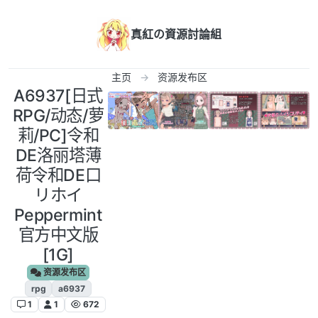
跳转至内容
真紅の資源討論組
主页
资源发布区
A6937[日式
RPG/动态/萝
莉/PC]令和
DE洛丽塔薄
荷令和DE口
リホイ
Peppermint
官方中文版
[1G]
资源发布区
rpg
a6937
1
1
672