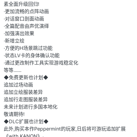
素全面升级回归!
·更加流畅的点阵动画
·对话窗口剖面动画
·全篇配音由声优演绎
·加强演出效果
·新增立绘
·方便的H场景跳过功能
·状态LV卡的身体确认功能
·通过更改制作工具实现游戏稳定化
等等……
◆免费更新也计划◆
追加过场动画
追加立绘服装差异
追加行走图服装差异
未来计划进行多国本地化
敬请期待!
◆DLC扩展也计划◆
此外,购买本作Peppermint的玩家,日后将可游玩追加扩展
《with KANON》。