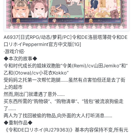
A6937[日式RPG/动态/萝莉/PC]令和DE洛丽塔薄荷令和DE
口リホイPeppermint官方中文版[1G]
·游戏介绍·
◆本次的故事◆
令和时代成长的姐妹双胞胎”令美(Remi)/cv山田Jemiko”和”
乙和(Otowa)/cv小花衣Kokko”
受妈妈之托第一次帮忙跑腿……虽然有点害怕但还是去了街
上的超市
然而,刚出门就遭遇了意外……
买东西所需的”购物袋”、”购物清单”、”钱包”被流浪狗偷走
了……
两人为了找回被偷的物品,向外面的大人打听消息……
◆重制作品◆
《令和DE口リホイ(RJ279363)》基本内容保持不变,所有元