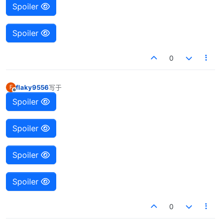
Spoiler
Spoiler
0
flaky9556
写于
F
最后由 编辑
离线
Spoiler
Spoiler
Spoiler
Spoiler
0