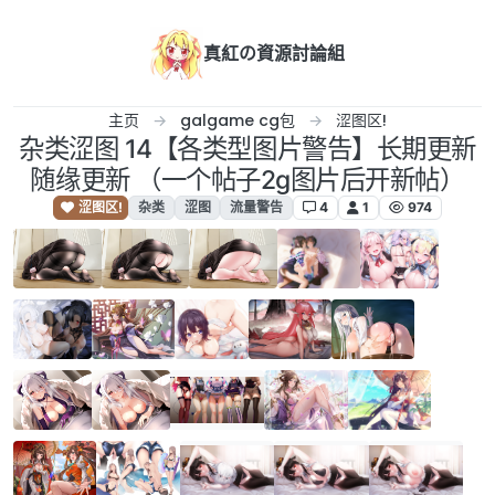
跳转至内容
真紅の資源討論組
主页
galgame cg包
涩图区!
杂类涩图 14【各类型图片警告】长期更新
随缘更新 （一个帖子2g图片后开新帖）
涩图区!
杂类
涩图
流量警告
4
1
974