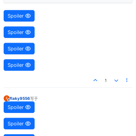
Spoiler
Spoiler
Spoiler
Spoiler
1
flaky9556
写于
F
最后由 编辑
离线
Spoiler
Spoiler