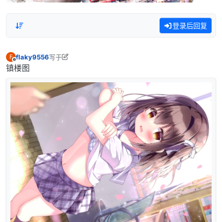
登录后回复
flaky9556
写于
F
最后由 flaky9556 编辑
离线
镇楼图